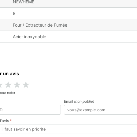
NEWHEME
8
Four / Extracteur de Fumée
Acier inoxydable
r un avis
★
★
★
★
pour noter
Email
(non publié)
 l'avis
*