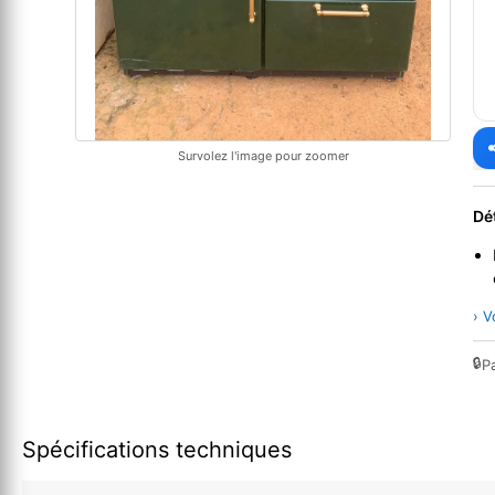
Survolez l'image pour zoomer
Dé
› V
🔒
P
Spécifications techniques