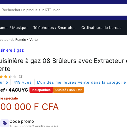
ianos / Musique
Téléphones / Smartph...
Ordinateurs de bureau
racteur de Fumée - Verte
sinière à gaz
uisinière à gaz 08 Brûleurs avec Extracteur
erte
(3)
|
|
sur 5
419 vues
L'un des meilleures vente dans la catégori
ef : 4ACUYG
|
Indisponible
Qualité : Bon Etat
re spéciale
00 000 F CFA
Code promo
Tu as un code ? Applique-le ici