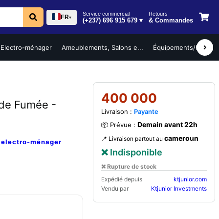
Service commercial
Retours
FR
▾
(+237) 696 915 679 ▾
& Commandes
Electro-ménager
Ameublements, Salons e...
Équipements/Mobilier 
400 000
 de Fumée -
Livraison :
Payante
Demain avant 22h
📦 Prévue :
cameroun
📍 Livraison partout au
e
electro-ménager
❌ Indisponible
❌ Rupture de stock
Expédié depuis
ktjunior.com
Vendu par
Ktjunior Investments