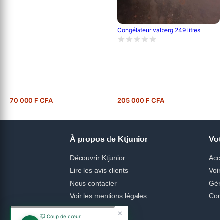
Congélateur valberg 249 litres
70 000 F CFA
205 000 F CFA
À propos de Ktjunior
Vo
Découvrir Ktjunior
Acc
Lire les avis clients
Voi
Nous contacter
Gér
Voir les mentions légales
Con
✕
💥 Coup de cœur