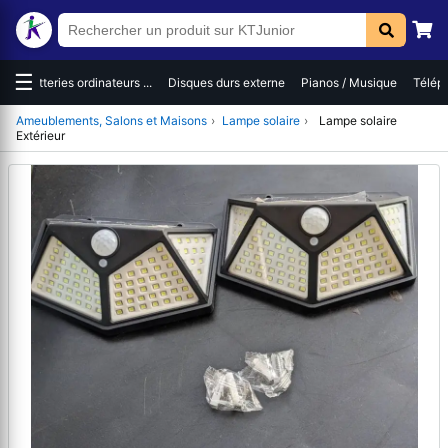
☰
es
Batteries ordinateurs ...
Disques durs externe
Pianos / Musique
Téléph
Ameublements, Salons et Maisons
›
Lampe solaire
›
Lampe solaire
Extérieur