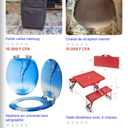
Petite valise naeroug
Chaise de réception marron
15 000 F CFA
15 000 F CFA
Abattant wc universel bois
Table d’extérieur avec 4 chaises
sérigraphié