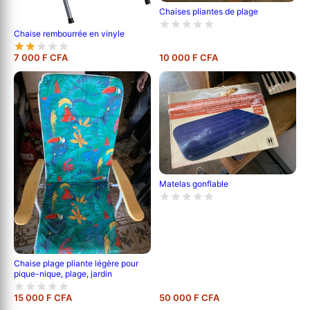
Chaises pliantes de plage
Chaise rembourrée en vinyle
7 000 F CFA
10 000 F CFA
Matelas gonflable
Chaise plage pliante légère pour
pique-nique, plage, jardin
15 000 F CFA
50 000 F CFA