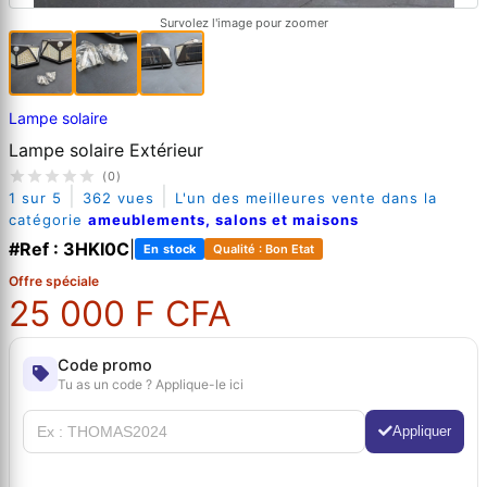
Survolez l'image pour zoomer
Lampe solaire
Lampe solaire Extérieur
(0)
|
|
1 sur 5
362 vues
L'un des meilleures vente dans la
catégorie
ameublements, salons et maisons
#Ref : 3HKI0C
|
En stock
Qualité : Bon Etat
Offre spéciale
25 000 F CFA
Code promo
Tu as un code ? Applique-le ici
Appliquer