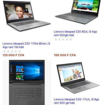
Lenovo ideapad 320 80xl, i5 4go
ram 500gb hdd
Lenovo ideapad 320-17ikb 80xm, i3
4go ram 1tb hdd
125 000 F CFA
150 000 F CFA
Lenovo ideapad 330-17ich, i5 8go
ram 500 gb hdd