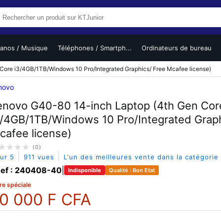
ianos / Musique
Téléphones / Smartph...
Ordinateurs de bureau
ore i3/4GB/1TB/Windows 10 Pro/Integrated Graphics/ Free Mcafee license)
novo
enovo G40-80 14-inch Laptop (4th Gen Cor
3/4GB/1TB/Windows 10 Pro/Integrated Graph
cafee license)
(0)
|
|
sur 5
911 vues
L'un des meilleures vente dans la catégorie
ef : 240408-40
|
Indisponible
Qualité : Bon Etat
re spéciale
0 000 F CFA