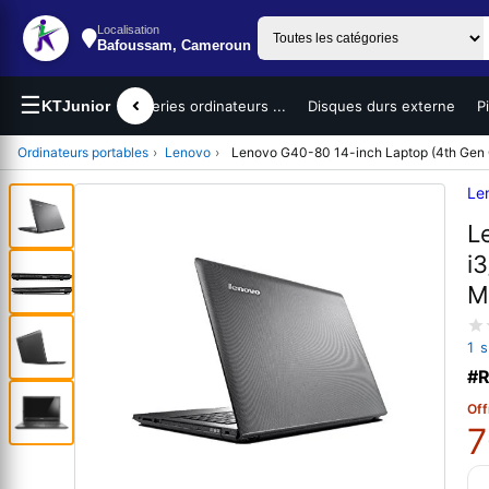
Localisation
Bafoussam, Cameroun
☰
teurs portables
KTJunior
Batteries ordinateurs ...
Disques durs externe
P
Ordinateurs portables
›
Lenovo
›
Lenovo G40-80 14-inch Laptop (4th Gen C
Le
L
i
M
1 
#R
Off
7