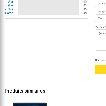
4 star
0%
3 star
0%
2 star
0%
Titre de
1 star
0%
Votre a
🔒 Votre 
Produits similaires