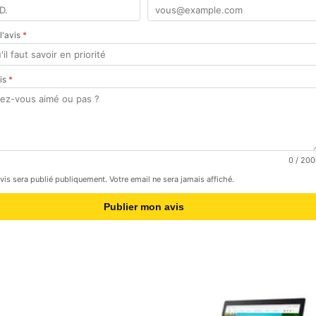
 l'avis
*
vis
*
0
/ 200
avis sera publié publiquement. Votre email ne sera jamais affiché.
Publier mon avis