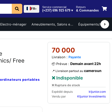
Service commercial
Retours
FR
▾
(+237) 696 915 679 ▾
& Commandes
Electro-ménager
Ameublements, Salons e...
Équipements/Mobilier 
70 000
e
Livraison :
Payante
ics/ Free
Demain avant 22h
📦 Prévue :
cameroun
📍 Livraison partout au
❌ Indisponible
ordinateurs portables
❌ Rupture de stock
Expédié depuis
ktjunior.com
Vendu par
Ktjunior Investments