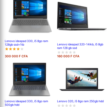
Lenovo ideapad 330, i5 8go ram
Lenovo ideapad 320-14ikb, i5 8gb
128gb ssd+1tb
ram 128 gb ssd
300 000 F CFA
160 000 F CFA
Lenovo ideapad 330, i5 8go ram
Lenovo 320, i5 8go ram 250gb hdd
500gb hdd