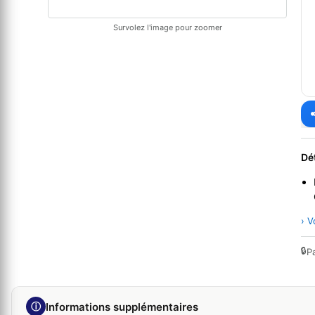
Survolez l'image pour zoomer
Dé
› V
🔒
P
ⓘ
Informations supplémentaires