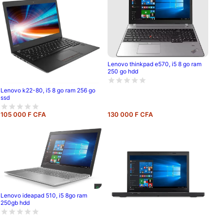
Lenovo thinkpad e570, i5 8 go ram
250 go hdd
Lenovo k22-80, i5 8 go ram 256 go
ssd
105 000 F CFA
130 000 F CFA
Lenovo ideapad 510, i5 8go ram
250gb hdd