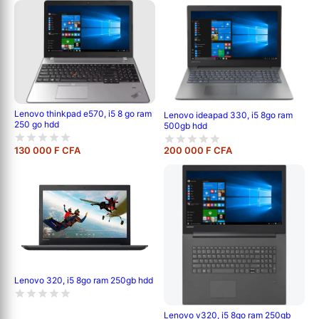
Lenovo thinkpad e570, i5 8 go ram
Lenovo ideapad 330, i5 8go ram
250 go hdd
500gb hdd
130 000 F CFA
200 000 F CFA
Lenovo 320, i5 8go ram 250gb hdd
Lenovo v320, i5 8go ram 250gb