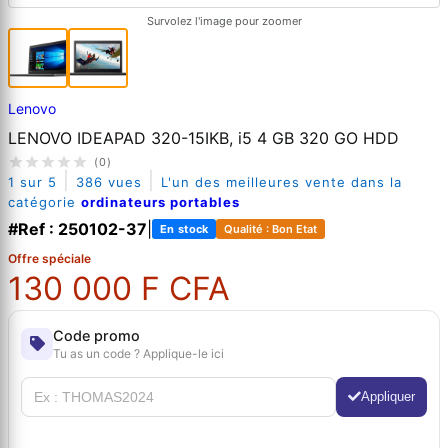
Survolez l'image pour zoomer
Lenovo
LENOVO IDEAPAD 320-15IKB, i5 4 GB 320 GO HDD
(0)
|
|
1 sur 5
386 vues
L'un des meilleures vente dans la
catégorie
ordinateurs portables
#Ref : 250102-37
|
En stock
Qualité : Bon Etat
Offre spéciale
130 000 F CFA
Code promo
Tu as un code ? Applique-le ici
Appliquer