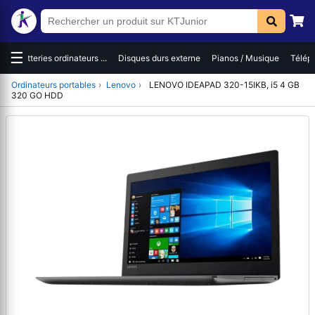
☰
es
Batteries ordinateurs ...
Disques durs externe
Pianos / Musique
Téléph
Ordinateurs portables
›
Lenovo
›
LENOVO IDEAPAD 320-15IKB, i5 4 GB
320 GO HDD