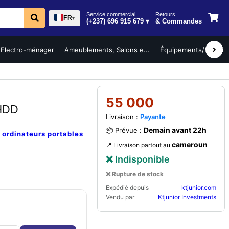
Service commercial
Retours
FR
▾
(+237) 696 915 679 ▾
& Commandes
Electro-ménager
Ameublements, Salons e...
Équipements/Mobilier 
55 000
 HDD
Livraison :
Payante
Demain avant 22h
📦 Prévue :
e
ordinateurs portables
cameroun
📍 Livraison partout au
❌ Indisponible
❌ Rupture de stock
Expédié depuis
ktjunior.com
Vendu par
Ktjunior Investments