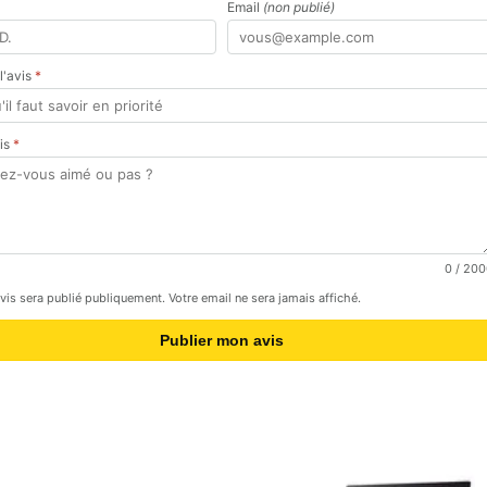
Email
(non publié)
 l'avis
*
vis
*
0
/ 200
avis sera publié publiquement. Votre email ne sera jamais affiché.
Publier mon avis