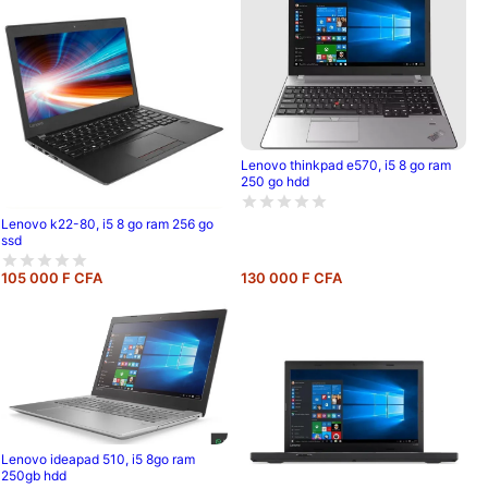
Lenovo thinkpad e570, i5 8 go ram
250 go hdd
Lenovo k22-80, i5 8 go ram 256 go
ssd
105 000 F CFA
130 000 F CFA
Lenovo ideapad 510, i5 8go ram
250gb hdd