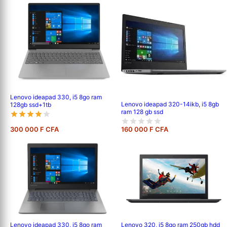
Lenovo ideapad 330, i5 8go ram
Lenovo ideapad 320-14ikb, i5 8gb
128gb ssd+1tb
ram 128 gb ssd
300 000 F CFA
160 000 F CFA
Lenovo ideapad 330, i5 8go ram
Lenovo 320, i5 8go ram 250gb hdd