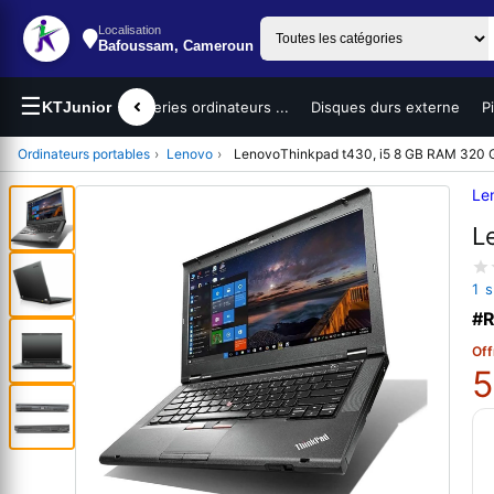
Localisation
Bafoussam, Cameroun
☰
teurs portables
KTJunior
Batteries ordinateurs ...
Disques durs externe
P
Ordinateurs portables
›
Lenovo
›
LenovoThinkpad t430, i5 8 GB RAM 320
Le
L
1 
#R
Off
5