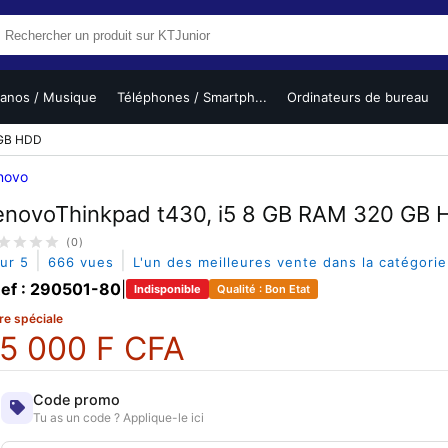
ianos / Musique
Téléphones / Smartph...
Ordinateurs de bureau
 GB HDD
novo
enovoThinkpad t430, i5 8 GB RAM 320 GB
(0)
|
|
sur 5
666 vues
L'un des meilleures vente dans la catégori
ef : 290501-80
|
Indisponible
Qualité : Bon Etat
re spéciale
5 000 F CFA
Code promo
Tu as un code ? Applique-le ici