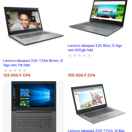
Lenovo ideapad 320 80xl, i5 4go
ram 500gb hdd
Lenovo ideapad 320-17ikb 80xm, i3
4go ram 1tb hdd
125 000 F CFA
150 000 F CFA
Lenovo ideapad 330-17ich, i5 8go