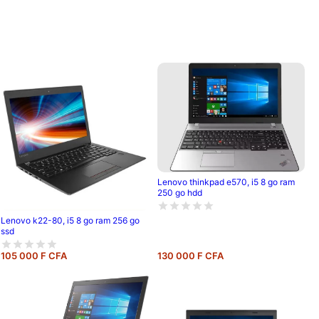
Lenovo thinkpad e570, i5 8 go ram
250 go hdd
Lenovo k22-80, i5 8 go ram 256 go
ssd
105 000 F CFA
130 000 F CFA