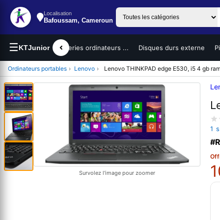
Localisation
Bafoussam, Cameroun
☰
teurs portables
KTJunior
Batteries ordinateurs ...
Disques durs externe
P
Ordinateurs portables
›
Lenovo
›
Lenovo THINKPAD edge E530, i5 4 gb ra
Le
L
1 
#R
Off
1
Survolez l'image pour zoomer