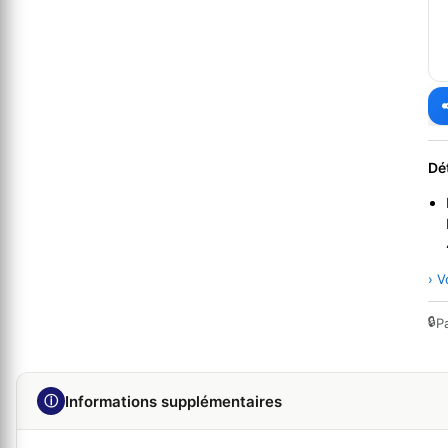
Dé
› V
🔒
P
ⓘ
Informations supplémentaires