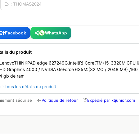
Facebook
WhatsApp
tails du produit
LenovoTHINKPAD edge 627249G,Intel(R) Core(TM) i5-3320M CPU @
HD Graphics 4000 / NVIDIA GeForce 635M:(32 MO / 2048 MB) ,160 
4 gb de ram
oir tous les détails du produit
📦
aiement sécurisé
↩
Politique de retour
Expédié par ktjunior.com