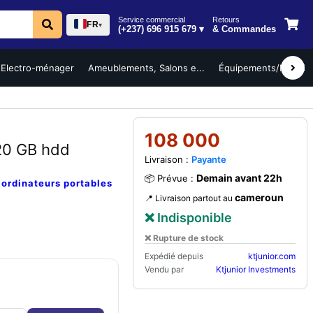
Service commercial
Retours
FR
▾
(+237) 696 915 679 ▾
& Commandes
Electro-ménager
Ameublements, Salons e...
Équipements/Mobilier 
108 000
20 GB hdd
Livraison :
Payante
Demain avant 22h
📦 Prévue :
e
ordinateurs portables
cameroun
📍 Livraison partout au
❌ Indisponible
❌ Rupture de stock
Expédié depuis
ktjunior.com
Vendu par
Ktjunior Investments