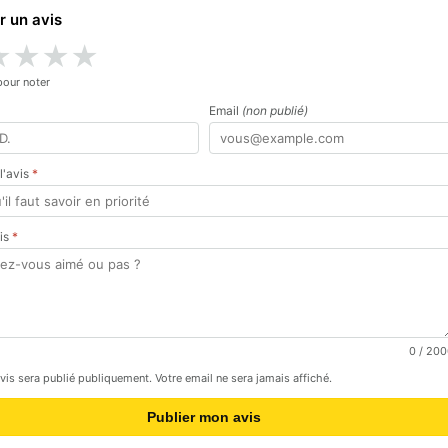
r un avis
★
★
★
★
pour noter
Email
(non publié)
 l'avis
*
vis
*
0
/ 200
avis sera publié publiquement. Votre email ne sera jamais affiché.
Publier mon avis