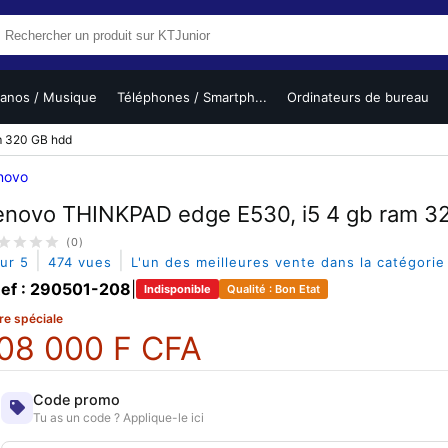
ianos / Musique
Téléphones / Smartph...
Ordinateurs de bureau
m 320 GB hdd
novo
enovo THINKPAD edge E530, i5 4 gb ram 3
(0)
|
|
sur 5
474 vues
L'un des meilleures vente dans la catégori
ef : 290501-208
|
Indisponible
Qualité : Bon Etat
re spéciale
08 000 F CFA
Code promo
Tu as un code ? Applique-le ici