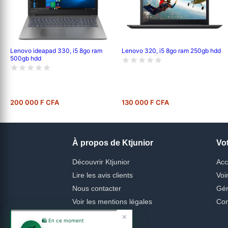
Lenovo ideapad 330, i5 8go ram
Lenovo 320, i5 8go ram 250gb hdd
500gb hdd
200 000 F CFA
130 000 F CFA
À propos de Ktjunior
Vo
Découvrir Ktjunior
Acc
Lire les avis clients
Voi
Nous contacter
Gér
Voir les mentions légales
Con
✕
🛍️ En ce moment