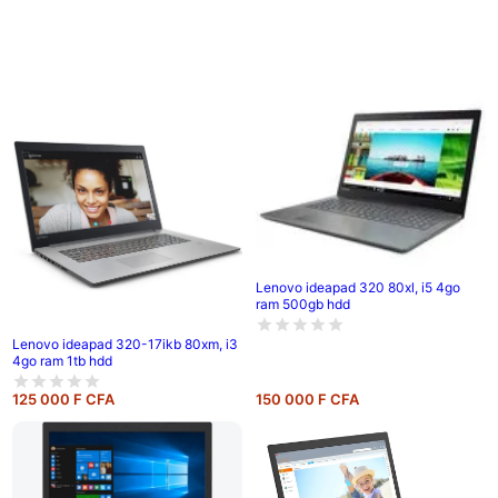
Lenovo ideapad 320 80xl, i5 4go
ram 500gb hdd
Lenovo ideapad 320-17ikb 80xm, i3
4go ram 1tb hdd
125 000 F CFA
150 000 F CFA