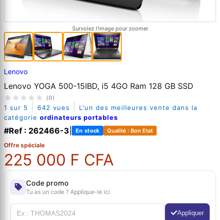
Survolez l'image pour zoomer
Lenovo
Lenovo YOGA 500-15IBD, i5 4GO Ram 128 GB SSD
(0)
|
|
1 sur 5
642 vues
L'un des meilleures vente dans la
catégorie
ordinateurs portables
#Ref : 262466-3
|
En stock
Qualité : Bon Etat
Offre spéciale
225 000 F CFA
Code promo
Tu as un code ? Applique-le ici
Appliquer