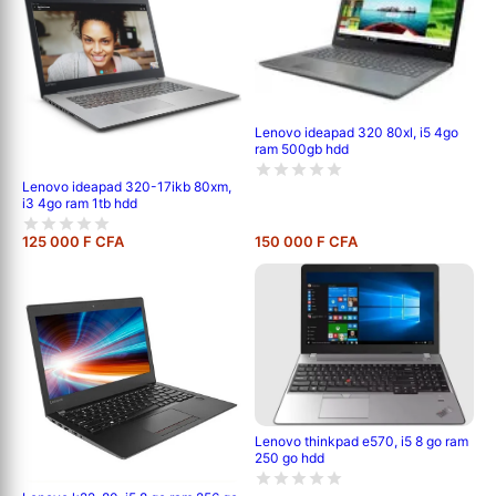
Lenovo ideapad 320 80xl, i5 4go
ram 500gb hdd
Lenovo ideapad 320-17ikb 80xm,
i3 4go ram 1tb hdd
125 000 F CFA
150 000 F CFA
Lenovo thinkpad e570, i5 8 go ram
250 go hdd