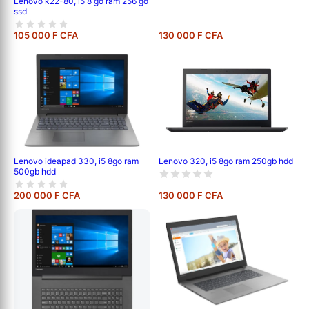
Lenovo k22-80, i5 8 go ram 256 go
ssd
105 000 F CFA
130 000 F CFA
Lenovo ideapad 330, i5 8go ram
Lenovo 320, i5 8go ram 250gb hdd
500gb hdd
200 000 F CFA
130 000 F CFA