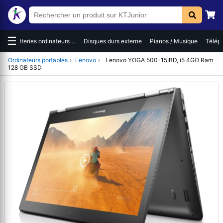
☰
es
Batteries ordinateurs ...
Disques durs externe
Pianos / Musique
Téléph
Ordinateurs portables
›
Lenovo
›
Lenovo YOGA 500-15IBD, i5 4GO Ram
128 GB SSD