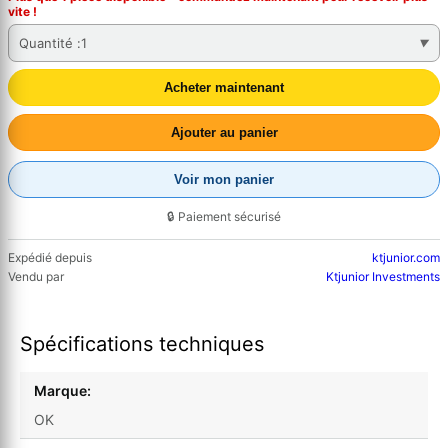
vite !
Quantité :
1
Acheter maintenant
Ajouter au panier
Voir mon panier
🔒 Paiement sécurisé
Expédié depuis
ktjunior.com
Vendu par
Ktjunior Investments
Spécifications techniques
Marque:
OK