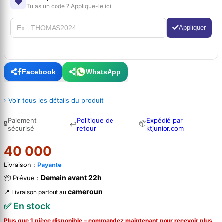
Tu as un code ? Applique-le ici
Appliquer
Facebook
WhatsApp
› Voir tous les détails du produit
Paiement
Politique de
Expédié par
🔒
📦
↩
sécurisé
retour
ktjunior.com
40 000
Livraison :
Payante
Demain avant 22h
📦 Prévue :
cameroun
📍 Livraison partout au
✅ En stock
Plus que 1 pièce disponible – commandez
maintenant
pour recevoir plus