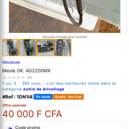
Survolez l'image pour zoomer
Meuleuse
Meule OK. AG2200MX
(0)
|
|
1 sur 5
365 vues
L'un des meilleures vente dans la
catégorie
outils de bricollage
#Ref : 1DN1I4
|
En stock
Qualité : Bon Etat
Offre spéciale
40 000 F CFA
Code promo