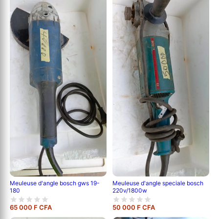
Meuleuse d'angle bosch gws 19-
Meuleuse d'angle speciale bosch
180
220v/1800w
65 000 F CFA
50 000 F CFA