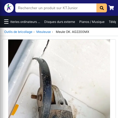
☰
.
Disques durs externe
Pianos / Musique
Téléphones / Smartph...
Ordina
Outils de bricollage
›
Meuleuse
›
Meule OK. AG2200MX