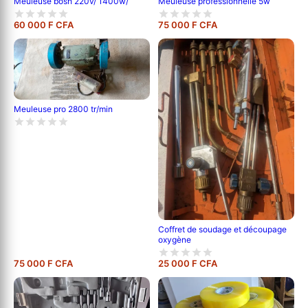
Meuleuse bosh 220v/ 1400w/
Meuleuse professionnelle 5w
60 000 F CFA
75 000 F CFA
Meuleuse pro 2800 tr/min
Coffret de soudage et découpage
oxygène
75 000 F CFA
25 000 F CFA