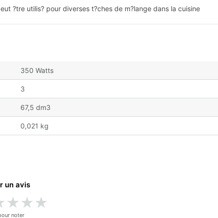
eut ?tre utilis? pour diverses t?ches de m?lange dans la cuisine
350 Watts
3
67,5 dm3
0,021 kg
r un avis
★
★
★
★
pour noter