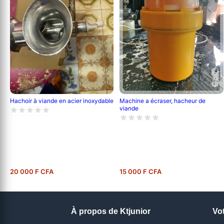
Hachoir à viande en acier inoxydable
Machine a écraser, hacheur de
viande
20 000 F CFA
15 000 F CFA
À propos de Ktjunior
Vo