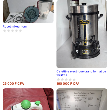
Robot mixeur tcm
Cafetière électrique grand format de
16 litres
25 000 F CFA
160 000 F CFA