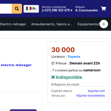
Service commercial
Retours
FR
▾
(+237) 696 915 679 ▾
& Commandes
Electro-ménager
Ameublements, Salons e...
Équipements/Mobilier 
30 000
Livraison :
Payante
Demain avant 22h
📦 Prévue :
e
electro-ménager
cameroun
📍 Livraison partout au
❌ Indisponible
❌ Rupture de stock
Expédié depuis
ktjunior.com
Vendu par
Ktjunior Investments