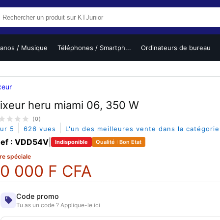
ianos / Musique
Téléphones / Smartph...
Ordinateurs de bureau
xeur
ixeur heru miami 06, 350 W
(0)
|
|
sur 5
626 vues
L'un des meilleures vente dans la catégori
ef : VDD54V
|
Indisponible
Qualité : Bon Etat
re spéciale
0 000 F CFA
Code promo
Tu as un code ? Applique-le ici