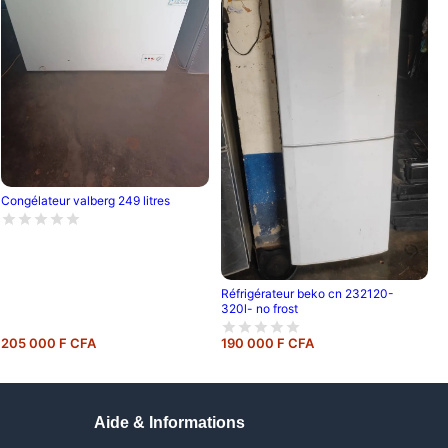
Congélateur valberg 249 litres
Réfrigérateur beko cn 232120-
320l- no frost
205 000 F CFA
190 000 F CFA
Aide & Informations