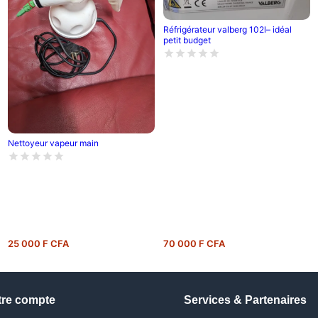
Réfrigérateur valberg 102l– idéal
petit budget
Nettoyeur vapeur main
25 000 F CFA
70 000 F CFA
tre compte
Services & Partenaires