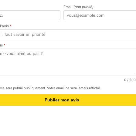
Email
(non publié)
 l'avis
*
vis
*
0
/ 200
avis sera publié publiquement. Votre email ne sera jamais affiché.
Publier mon avis