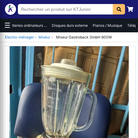
☰
es
Batteries ordinateurs ...
Disques durs externe
Pianos / Musique
Téléph
Electro-ménager
›
Mixeur
›
Mixeur Gastroback GmbH 600W