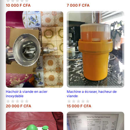
10 000 F CFA
7 000 F CFA
Hachoir à viande en acier
Machine a écraser, hacheur de
inoxydable
viande
20 000 F CFA
15 000 F CFA