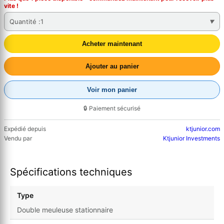
vite !
Quantité :
1
Acheter maintenant
Ajouter au panier
Voir mon panier
🔒 Paiement sécurisé
Expédié depuis
ktjunior.com
Vendu par
Ktjunior Investments
Spécifications techniques
Type
Double meuleuse stationnaire