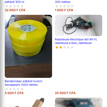
adhésif 300 m
300 mètres
32 000 F CFA
1 000 F CFA
Raboteuse électrique skil 94 h1,
raboteuse à bois, raboteuse
Bande/ruban adhésif scotch
transparent 1000 mètres
5 000 F CFA
25 000 F CFA