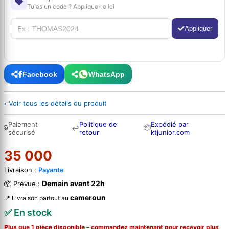
Tu as un code ? Applique-le ici
Appliquer
Facebook
WhatsApp
› Voir tous les détails du produit
Paiement
Politique de
Expédié par
🔒
📦
↩
sécurisé
retour
ktjunior.com
35 000
Livraison :
Payante
Demain avant 22h
📦 Prévue :
cameroun
📍 Livraison partout au
✅ En stock
Plus que 1 pièce disponible – commandez
maintenant
pour recevoir plus