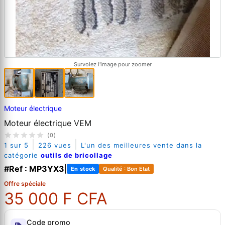
Survolez l'image pour zoomer
Moteur électrique
Moteur électrique VEM
(0)
|
|
1 sur 5
226 vues
L'un des meilleures vente dans la
catégorie
outils de bricollage
#Ref : MP3YX3
|
En stock
Qualité : Bon Etat
Offre spéciale
35 000 F CFA
Code promo