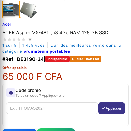
Acer
ACER Aspire M5-481T, i3 4Go RAM 128 GB SSD
(0)
|
|
1 sur 5
1 425 vues
L'un des meilleures vente dans la
catégorie
ordinateurs portables
#Ref : DE3190-24
|
Indisponible
Qualité : Bon Etat
Offre spéciale
65 000 F CFA
Code promo
Tu as un code ? Applique-le ici
Appliquer