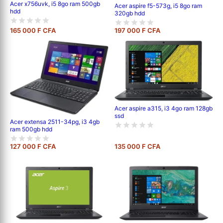
Acer x756uvk, i5 8go ram 500gb
Acer aspire f5-573g, i5 8go ram
hdd
320gb hdd
165 000 F CFA
197 000 F CFA
Acer aspire a315, i3 4go ram 128gb
ssd
Acer extensa 2511-34pg, i3 4gb
ram 500gb hdd
127 000 F CFA
135 000 F CFA