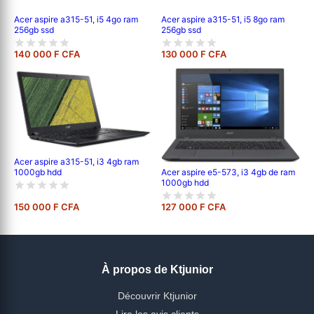
Acer aspire a315-51, i5 8go ram
Acer aspire a315-51, i5 4go ram
256gb ssd
256gb ssd
140 000 F CFA
130 000 F CFA
Acer aspire a315-51, i3 4gb ram
1000gb hdd
Acer aspire e5-573, i3 4gb de ram
1000gb hdd
150 000 F CFA
127 000 F CFA
À propos de Ktjunior
Découvrir Ktjunior
Lire les avis clients