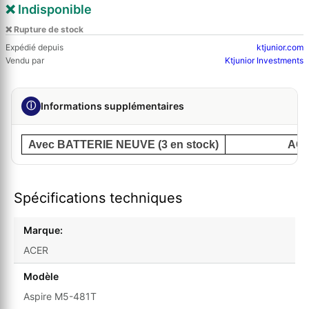
❌ Indisponible
❌ Rupture de stock
Expédié depuis
ktjunior.com
Vendu par
Ktjunior Investments
ⓘ
Informations supplémentaires
Avec BATTERIE NEUVE (3 en stock)
ACE
Spécifications techniques
Marque:
ACER
Modèle
Aspire M5-481T