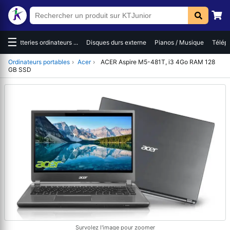
☰
es
Batteries ordinateurs ...
Disques durs externe
Pianos / Musique
Téléph
Ordinateurs portables
›
Acer
›
ACER Aspire M5-481T, i3 4Go RAM 128
GB SSD
Survolez l'image pour zoomer