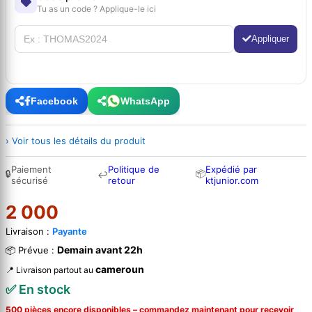
Tu as un code ? Applique-le ici
Appliquer
Facebook
WhatsApp
› Voir tous les détails du produit
Paiement
Politique de
Expédié par
🔒
📦
↩
sécurisé
retour
ktjunior.com
2 000
Livraison :
Payante
Demain avant 22h
📦 Prévue :
cameroun
📍 Livraison partout au
✅ En stock
500 pièces encore disponibles – commandez
maintenant
pour recevoir