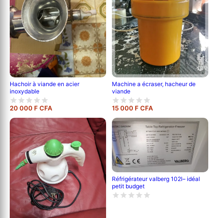
Hachoir à viande en acier
Machine a écraser, hacheur de
inoxydable
viande
20 000 F CFA
15 000 F CFA
Réfrigérateur valberg 102l– idéal
petit budget