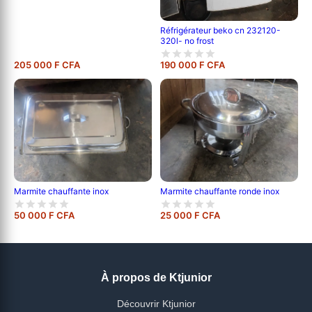
Réfrigérateur beko cn 232120-
320l- no frost
205 000 F CFA
190 000 F CFA
Marmite chauffante inox
Marmite chauffante ronde inox
50 000 F CFA
25 000 F CFA
À propos de Ktjunior
Découvrir Ktjunior