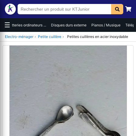
☰
eries ordinateurs ...
Disques durs externe
Pianos / Musique
Téléphones / S
Electro-ménager
›
Petite cuillère
›
Petites cuillères en acier inoxydable