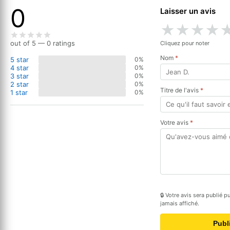
0
Laisser un avis
★
★
★
★
out of 5 — 0 ratings
Cliquez pour noter
Nom
*
5 star
0%
4 star
0%
3 star
0%
2 star
0%
Titre de l'avis
*
1 star
0%
Votre avis
*
🔒 Votre avis sera publié 
jamais affiché.
Publ