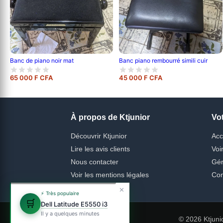
Banc de piano noir mat
Banc piano rembourré simili cuir
65 000 F CFA
45 000 F CFA
À propos de Ktjunior
Vo
Découvrir Ktjunior
Acc
Lire les avis clients
Voi
Nous contacter
Gér
Voir les mentions légales
Con
✕
⚡ Très populaire
🛒
Dell Latitude E5550 i3
Il y a quelques minutes
© 2026 Ktjuni