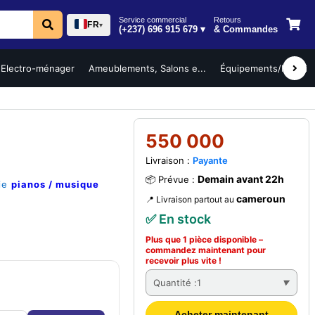
Service commercial
Retours
FR
▾
(+237) 696 915 679 ▾
& Commandes
Electro-ménager
Ameublements, Salons e...
Équipements/Mobilier 
550 000
Livraison :
Payante
Demain avant 22h
📦 Prévue :
rie
pianos / musique
cameroun
📍 Livraison partout au
✅ En stock
Plus que 1 pièce disponible –
commandez
maintenant
pour
recevoir plus vite !
Quantité :
1
Acheter maintenant