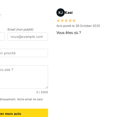
Kasi
KJ
★
☆☆☆☆☆
Avis posté le 28 October 2025
Email
(non publié)
Vous êtes où ?
0
/ 2000
publiquement. Votre email ne sera
ier mon avis