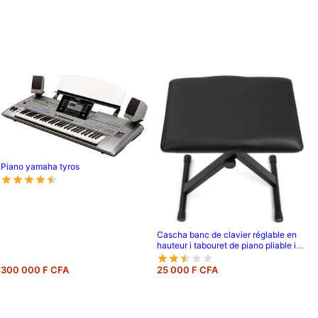
Piano yamaha tyros
Cascha banc de clavier réglable en
hauteur i tabouret de piano pliable i
banc de piano rembourré & facile à
nettoyer i recouvert de simili cuir noir
300 000 F CFA
25 000 F CFA
mat