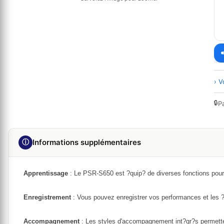
› V
🔒
P
ⓘ
Informations supplémentaires
Apprentissage
: Le PSR-S650 est ?quip? de diverses fonctions pour 
Enregistrement
: Vous pouvez enregistrer vos performances et les ?
Accompagnement
: Les styles d'accompagnement int?gr?s permetten