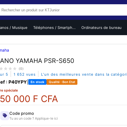
ianos / Musique
Téléphones / Smartph...
Ordinateurs de bureau
maha
IANO YAMAHA PSR-S650
(0)
|
|
sur 5
1 652 vues
L'un des meilleures vente dans la catégo
ef : P40YPY
|
En stock
Qualité : Bon Etat
re spéciale
50 000 F CFA
Code promo
Tu as un code ? Applique-le ici