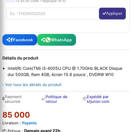
Tu as un code ? Applique-le ici
Appliquer
Facebook
WhatsApp
Détails du produit
Intel(R) Core(TM) i3-4005U CPU @ 1.70GHz BLACK Disque
dur 500GB, Ram 4GB, écran 15.6 pouce , DVDRW W10
› Voir tous les détails du produit
Paiement
Politique de
Expédié par
🔒
📦
↩
sécurisé
retour
ktjunior.com
85 000
Livraison :
Payante
Demain avant 22h
📦 Prévue :