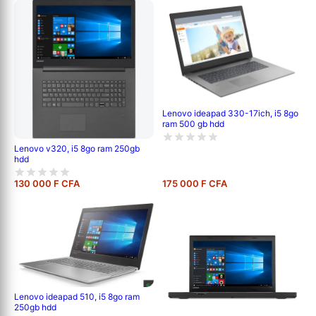
Lenovo ideapad 330-17ich, i5 8go
ram 500 gb hdd
Lenovo v320, i5 8go ram 250gb
hdd
130 000 F CFA
175 000 F CFA
Lenovo ideapad 510, i5 8go ram
250gb hdd