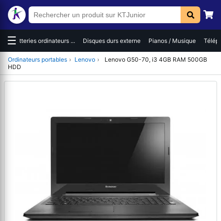
☰
es
Batteries ordinateurs ...
Disques durs externe
Pianos / Musique
Téléph
Ordinateurs portables
›
Lenovo
›
Lenovo G50-70, i3 4GB RAM 500GB
HDD