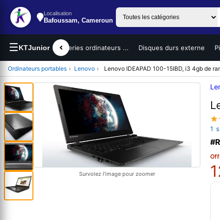
Localisation
Bafoussam, Cameroun
☰
teurs portables
KTJunior
Batteries ordinateurs ...
Disques durs externe
P
Ordinateurs portables
›
Lenovo
›
Lenovo IDEAPAD 100-15IBD, i3 4gb de ra
Le
L
1 
#R
Off
1
Survolez l'image pour zoomer