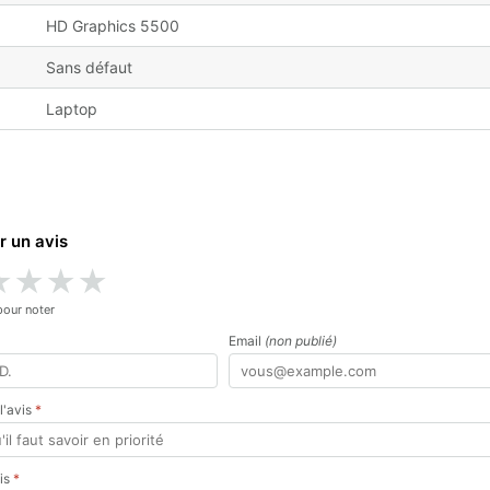
HD Graphics 5500
Sans défaut
Laptop
r un avis
★
★
★
★
pour noter
Email
(non publié)
 l'avis
*
vis
*