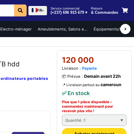
Service commercial
Retours
FR
▾
(+237) 696 915 679 ▾
& Commandes
Electro-ménager
Ameublements, Salons e...
Équipements/Mobilier 
120 000
TB hdd
Livraison :
Payante
Demain avant 22h
📦 Prévue :
e
ordinateurs portables
cameroun
📍 Livraison partout au
✅ En stock
Plus que 1 pièce disponible –
commandez
maintenant
pour
recevoir plus vite !
Quantité :
1
Acheter maintenant