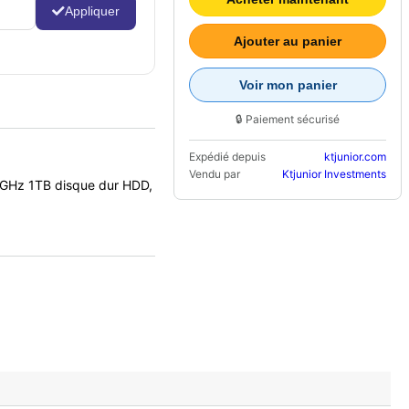
Appliquer
Ajouter au panier
Voir mon panier
🔒 Paiement sécurisé
Expédié depuis
ktjunior.com
Vendu par
Ktjunior Investments
0GHz 1TB disque dur HDD,