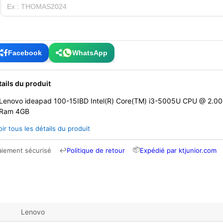
Facebook
WhatsApp
tails du produit
Lenovo ideapad 100-15IBD Intel(R) Core(TM) i3-5005U CPU @ 2.0
Ram 4GB
oir tous les détails du produit
📦
aiement sécurisé
↩
Politique de retour
Expédié par ktjunior.com
Lenovo