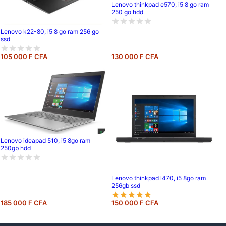
Lenovo thinkpad e570, i5 8 go ram
250 go hdd
Lenovo k22-80, i5 8 go ram 256 go
ssd
105 000 F CFA
130 000 F CFA
Lenovo ideapad 510, i5 8go ram
250gb hdd
Lenovo thinkpad l470, i5 8go ram
256gb ssd
185 000 F CFA
150 000 F CFA