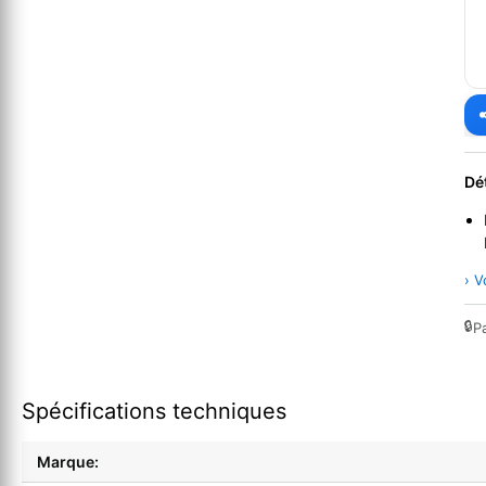
Dé
› V
🔒
P
Spécifications techniques
Marque: