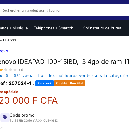
ianos / Musique
Téléphones / Smartph...
Ordinateurs de bureau
m 1TB hdd
novo
enovo IDEAPAD 100-15IBD, i3 4gb de ram 1
(1)
|
|
sur 5
581 vues
L'un des meilleures vente dans la catégori
ef : 207024-1 .
|
En stock
Qualité : Bon Etat
re spéciale
20 000 F CFA
Code promo
Tu as un code ? Applique-le ici