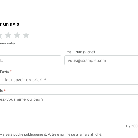
r un avis
★
★
★
★
pour noter
Email
(non publié)
 l'avis
*
vis
*
0
/ 200
avis sera publié publiquement. Votre email ne sera jamais affiché.