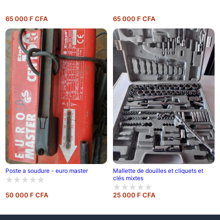
65 000 F CFA
65 000 F CFA
Poste a soudure - euro master
Mallette de douilles et cliquets et
clés mixtes
50 000 F CFA
25 000 F CFA