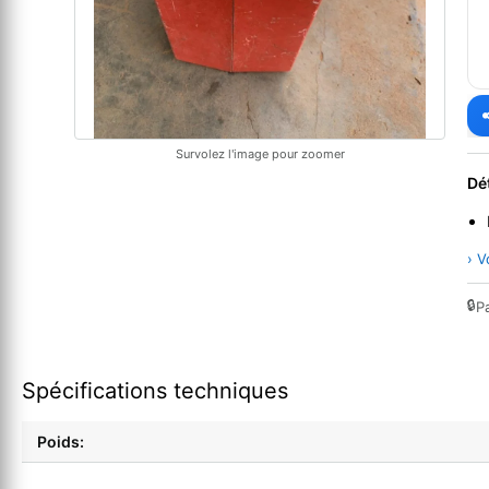
Survolez l'image pour zoomer
Dé
› V
🔒
P
Spécifications techniques
Poids: