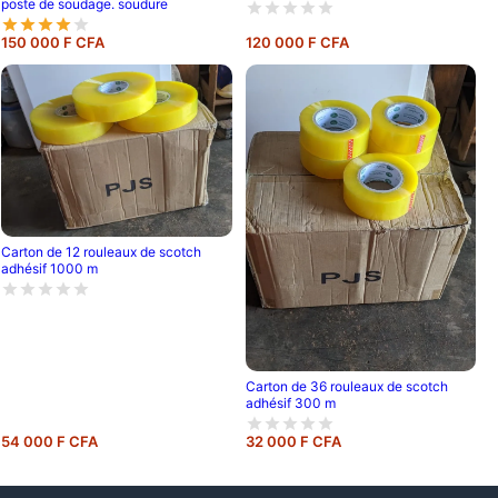
poste de soudage. soudure
150 000 F CFA
120 000 F CFA
Carton de 12 rouleaux de scotch
adhésif 1000 m
Carton de 36 rouleaux de scotch
adhésif 300 m
54 000 F CFA
32 000 F CFA