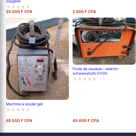
oxygène
25 000 F CFA
2 500 F CFA
Poste de soudure - elektro-
schweisstrafo h110h
Machine à souder gdr
65 000 F CFA
45 000 F CFA