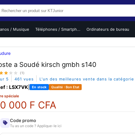
ianos / Musique
Téléphones / Smartph...
Ordinateurs de bureau
udure
oste a Soudé kirsch gmbh s140
(1)
|
|
sur 5
461 vues
L'un des meilleures vente dans la catégori
ef : LSX7VK
|
En stock
Qualité : Bon Etat
re spéciale
0 000 F CFA
Code promo
Tu as un code ? Applique-le ici