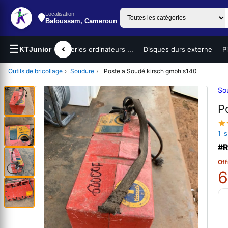
Localisation
Bafoussam, Cameroun
☰
teurs portables
KTJunior
Batteries ordinateurs ...
Disques durs externe
P
Outils de bricollage
›
Soudure
›
Poste a Soudé kirsch gmbh s140
So
P
1 
#R
Off
6