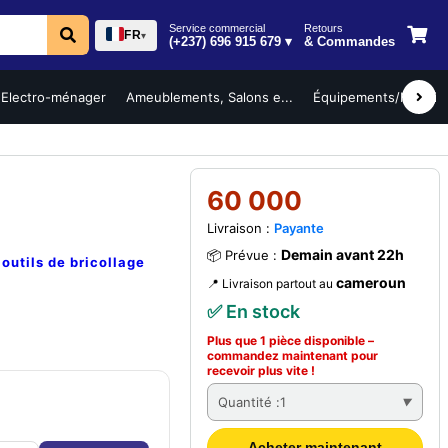
Service commercial
Retours
FR
▾
(+237) 696 915 679 ▾
& Commandes
Electro-ménager
Ameublements, Salons e...
Équipements/Mobilier 
60 000
Livraison :
Payante
Demain avant 22h
📦 Prévue :
e
outils de bricollage
cameroun
📍 Livraison partout au
✅ En stock
Plus que 1 pièce disponible –
commandez
maintenant
pour
recevoir plus vite !
Quantité :
1
Acheter maintenant