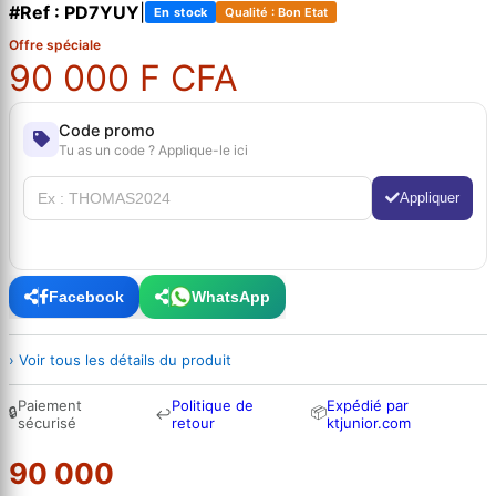
#Ref : PD7YUY
|
En stock
Qualité : Bon Etat
Offre spéciale
90 000 F CFA
Code promo
Tu as un code ? Applique-le ici
Appliquer
Facebook
WhatsApp
› Voir tous les détails du produit
Paiement
Politique de
Expédié par
🔒
📦
↩
sécurisé
retour
ktjunior.com
90 000