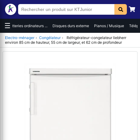
☰
es
Batteries ordinateurs ...
Disques durs externe
Pianos / Musique
Téléph
Electro-ménager
›
Congélateur
›
Réfrigérateur-congelateur liebherr
environ 85 cm de hauteur, 55 cm de largeur, et 62 cm de profondeur