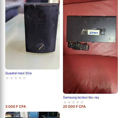
Quadral maxi 50w
Samsung lecteur blu-ray
3 000 F CFA
25 000 F CFA