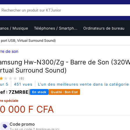
ianos / Musique
Téléphones / Smartph...
Ordinateurs de bureau
ort USB, Virtual Surround Sound)
rre de son
amsung Hw-N300/Zg - Barre de Son (320W,
irtual Surround Sound)
(6)
|
|
sur 5
451 vues
L'un des meilleures vente dans la catégori
ef : 7ZMR8E
|
En stock
Qualité : Bon Etat
re spéciale
0 000 F CFA
Code promo
Tu as un code ? Applique-le ici