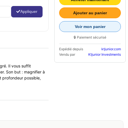
Appliquer
Ajouter au panier
Voir mon panier
🔒 Paiement sécurisé
Expédié depuis
ktjunior.com
Vendu par
Ktjunior Investments
é. Il vous suffit
r. Son but : magnifier à
et profondeur possible,