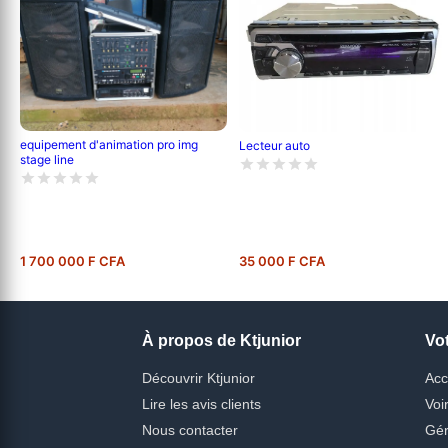
equipement d'animation pro img
Lecteur auto
stage line
1 700 000 F CFA
35 000 F CFA
À propos de Ktjunior
Vo
Découvrir Ktjunior
Acc
Lire les avis clients
Voi
Nous contacter
Gér