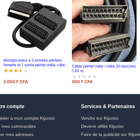
Multiplicateur à 2 entrées péritels
femelle et 1 sortie péritel mâle, câble
Câble péritel mâle / mâle 20 broches
65 cm
1.30 m
2 000 F CFA
500 F CFA
tre compte
Services & Partenaires
éder à mon compte Ktjunior
Vendre sur Ktjunior
r mes commandes
Devenir affilié Ktjunior
er mes adresses
Faire de la publicité sur Ktjuni