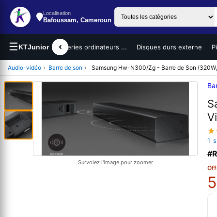
Localisation
Bafoussam, Cameroun
☰
teurs portables
KTJunior
Batteries ordinateurs ...
Disques durs externe
P
Audio-vidéo
›
Barre de son
›
Samsung Hw-N300/Zg - Barre de Son (320W, p
Ba
S
V
1 
#R
Survolez l'image pour zoomer
Off
5