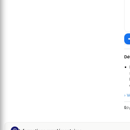
Dé
› V
🔒
P