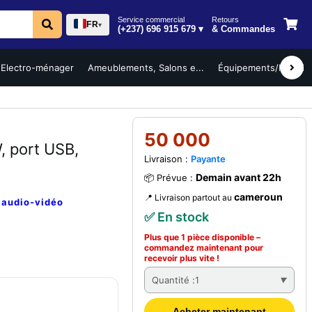
Service commercial
Retours
FR
▾
(+237) 696 915 679 ▾
& Commandes
Electro-ménager
Ameublements, Salons e...
Équipements/Mobilier 
50 000
 port USB,
Livraison :
Payante
Demain avant 22h
📦 Prévue :
cameroun
📍 Livraison partout au
e
audio-vidéo
✅ En stock
Plus que 1 pièce disponible –
commandez
maintenant
pour
recevoir plus vite !
Quantité :
1
Acheter maintenant