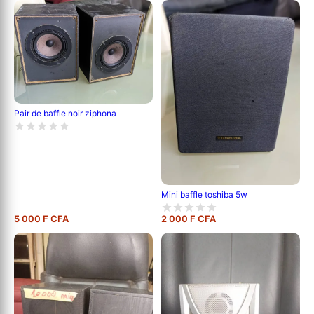
Pair de baffle noir ziphona
Mini baffle toshiba 5w
5 000 F CFA
2 000 F CFA