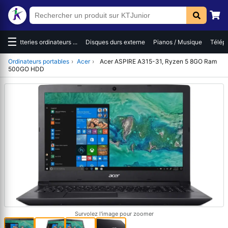
☰
es
Batteries ordinateurs ...
Disques durs externe
Pianos / Musique
Téléph
Ordinateurs portables
›
Acer
›
Acer ASPIRE A315-31, Ryzen 5 8GO Ram
500GO HDD
Survolez l'image pour zoomer