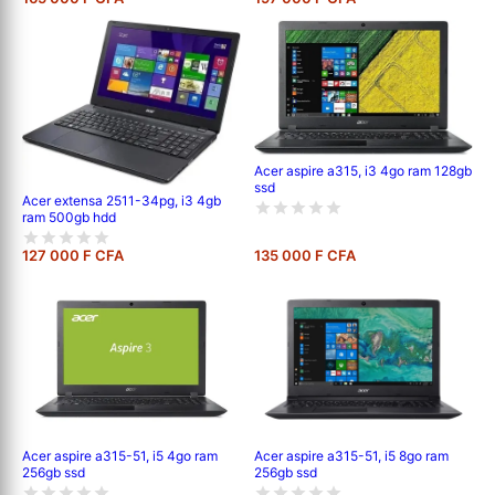
Acer aspire a315, i3 4go ram 128gb
ssd
Acer extensa 2511-34pg, i3 4gb
ram 500gb hdd
127 000 F CFA
135 000 F CFA
Acer aspire a315-51, i5 8go ram
Acer aspire a315-51, i5 4go ram
256gb ssd
256gb ssd