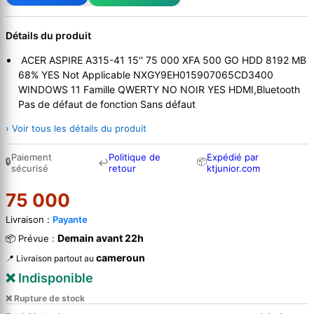
Détails du produit
ACER ASPIRE A315-41 15'' 75 000 XFA 500 GO HDD 8192 MB
68% YES Not Applicable NXGY9EH015907065CD3400
WINDOWS 11 Famille QWERTY NO NOIR YES HDMI,Bluetooth
Pas de défaut de fonction Sans défaut
› Voir tous les détails du produit
Paiement
Politique de
Expédié par
🔒
📦
↩
sécurisé
retour
ktjunior.com
75 000
Livraison :
Payante
Demain avant 22h
📦 Prévue :
cameroun
📍 Livraison partout au
❌ Indisponible
❌ Rupture de stock