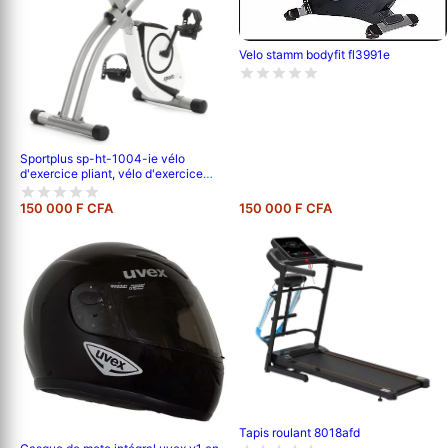
Velo stamm bodyfit fl3991e
Sportplus sp-ht-1004-ie vélo
d'exercice pliant, vélo d'exercice
pliant avec dossier, mesure de la
fréquence cardiaque, programmes
150 000 F CFA
150 000 F CFA
d'entraînement, silencieux et sans
entretien
Tapis roulant 8018afd