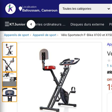
Localisation
Bafoussam, Cameroun
☰
teurs portables
KTJunior
Batteries ordinateurs ...
Disques durs externe
P
Appareils de sport
›
Appareil de sport
›
Vélo Sportstech F-Bike X100 et X150
App
V
1 
#R
Off
1