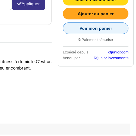
Appliquer
Ajouter au panier
Voir mon panier
🔒 Paiement sécurisé
Expédié depuis
ktjunior.com
Vendu par
Ktjunior Investments
fitness à domicile.C’est un
 peu encombrant.