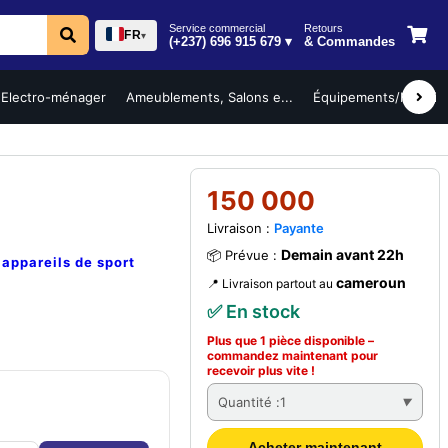
Service commercial
Retours
FR
▾
(+237) 696 915 679 ▾
& Commandes
Electro-ménager
Ameublements, Salons e...
Équipements/Mobilier 
150 000
Livraison :
Payante
Demain avant 22h
📦 Prévue :
e
appareils de sport
cameroun
📍 Livraison partout au
✅ En stock
Plus que 1 pièce disponible –
commandez
maintenant
pour
recevoir plus vite !
Quantité :
1
Acheter maintenant