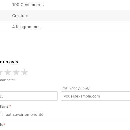
190 Centimètres
Ceinture
4 Kilogrammes
r un avis
★
★
★
★
pour noter
Email
(non publié)
 l'avis
*
vis
*