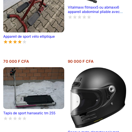
Vitalmaxx fitmaxx5 ou abmaxx6
appareil abdominal pliable avec
ordinateur d'entraînement | appareil
de fitness pour débutants et
avancés, entraîne presque tout le
corps | 5 niveaux de difficulté
Appareil de sport vélo elliptique
70 000 F CFA
90 000 F CFA
Tapis de sport hanseatic tm 255