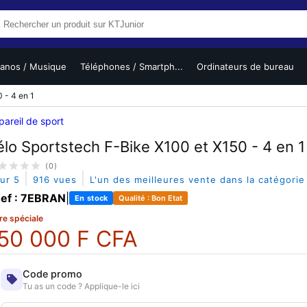
ianos / Musique
Téléphones / Smartph...
Ordinateurs de bureau
 - 4 en 1
areil de sport
élo Sportstech F-Bike X100 et X150 - 4 en 1
(0)
|
|
sur 5
916 vues
L'un des meilleures vente dans la catégori
ef : 7EBRAN
|
En stock
Qualité : Bon Etat
re spéciale
50 000 F CFA
Code promo
Tu as un code ? Applique-le ici