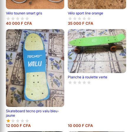
Vélo tounen smart gris
Vélo sport line orange
40 000 F CFA
35 000 F CFA
Planche à roulette verte
Skateboard tecno pro valu bleu-
jaune
12 000 F CFA
10 000 F CFA