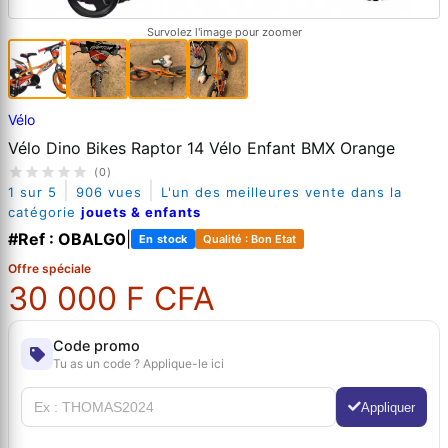
Survolez l'image pour zoomer
Vélo
Vélo Dino Bikes Raptor 14 Vélo Enfant BMX Orange
(0)
|
|
1 sur 5
906 vues
L'un des meilleures vente dans la
catégorie
jouets & enfants
#Ref : OBALG0
|
En stock
Qualité : Bon Etat
Offre spéciale
30 000 F CFA
Code promo
Tu as un code ? Applique-le ici
Appliquer