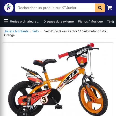
☰
es
Batteries ordinateurs ...
Disques durs externe
Pianos / Musique
Téléph
Jouets & Enfants
›
Vélo
›
Vélo Dino Bikes Raptor 14 Vélo Enfant BMX
Orange