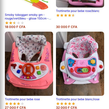
Trottinette pour bebe rose/blanc
Smoby toboggan smoby gm -
rouge/vert/bleu - glisse 150cm -
adapté aux enfants de 2 ans
18 000 F CFA
30 000 F CFA
Trottinette pour bebe rose
Trottinette pour bebe blanc/rose
27 000 F CFA
32 000 F CFA