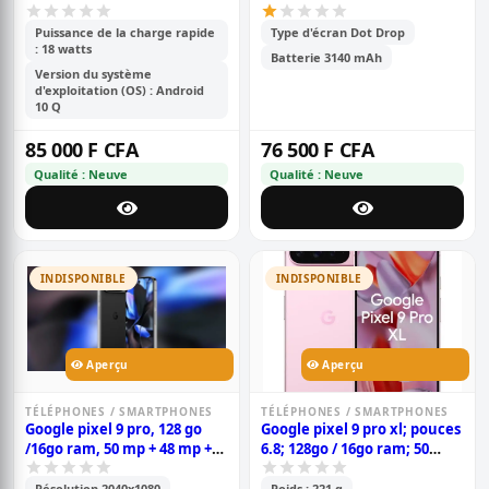
Puissance de la charge rapide
Type d'écran Dot Drop
: 18 watts
Batterie 3140 mAh
Version du système
d'exploitation (OS) : Android
10 Q
85 000 F CFA
76 500 F CFA
Qualité : Neuve
Qualité : Neuve
INDISPONIBLE
INDISPONIBLE
Aperçu
Aperçu
TÉLÉPHONES / SMARTPHONES
TÉLÉPHONES / SMARTPHONES
Google pixel 9 pro, 128 go
Google pixel 9 pro xl; pouces
/16go ram, 50 mp + 48 mp +
6.8; 128go / 16go ram; 50
48 mp / 42 mp, 6.3\'\' 4700
mp+48 mp+48 mp / 42 mp; 5
mah, garantie 6 mois
060 mah; garantie 6 mois;
Résolution 2040x1080
Poids : 221 g