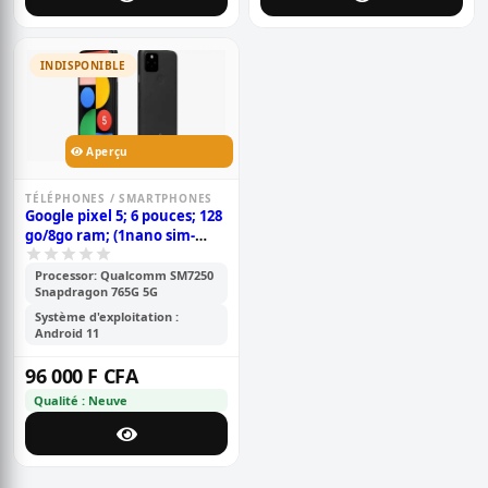
INDISPONIBLE
Aperçu
TÉLÉPHONES / SMARTPHONES
Google pixel 5; 6 pouces; 128
go/8go ram; (1nano sim-
esim); 4080mah; garantie 6
mois
Processor: Qualcomm SM7250
Snapdragon 765G 5G
Système d'exploitation :
Android 11
96 000 F CFA
Qualité : Neuve