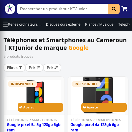
☰
Batteries ordinateurs ...
Disques durs externe
Pianos / Musique
Téléphon
Téléphones et Smartphones au Cameroun
| KTJunior de marque
Google
9 produits trouvés
Filtres
Prix
Prix
INDISPONIBLE
INDISPONIBLE
Aperçu
Aperçu
TÉLÉPHONES / SMARTPHONES
TÉLÉPHONES / SMARTPHONES
Google pixel 5a 5g 128gb 6gb
Google pixel 4a 128gb 6gb
ram
ram