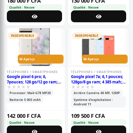
180 000 F CFA
130 000 F CFA
Qualité : Neuve
Qualité : Neuve
INDISPONIBLE
INDISPONIBLE
Aperçu
Aperçu
TÉLÉPHONES / SMARTPHONES
TÉLÉPHONES / SMARTPHONES
Google pixel 6 pro; 6,
Google pixel 7a; 6,1 pouces;
7pouces; 128 go/12 go ram;
128go/8 go ram; 4 385 mah;
(1nano sim - esim); 5003
garantie 6 mois
mah; garantie 6 mois
Processor: Mali-G78 MP20
Arrière Caméra 48 MP, 12MP
Batterie 5 003 mAh
Système d'exploitation :
Android 11
142 000 F CFA
109 500 F CFA
Qualité : Neuve
Qualité : Neuve