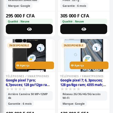
Marque: Google
Garantie : 6 mois
295 000 F CFA
305 000 F CFA
Qualité : Neuve
Qualité : Neuve
INDISPONIBLE
INDISPONIBLE
Aperçu
Aperçu
TÉLÉPHONES / SMARTPHONES
TÉLÉPHONES / SMARTPHONES
Google pixel 7 pro;
Google pixel 7; 6, 3pouces;
6,7pouces; 128 go/12go ram;
128 go/8go ram; 4355 mah;
4500 mah; dual sim;
garantie 6 mois
garantie 6 mois;
Arrière Caméra 50 MP+12MP
Réseau 2G/3G/4G/5G/accès
4k
Wi-Fi
Garantie : 6 mois
Marque: Google