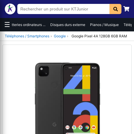
☰
es
Batteries ordinateurs ...
Disques durs externe
Pianos / Musique
Téléph
Téléphones / Smartphones
›
Google
›
Google Pixel 4A 128GB 6GB RAM