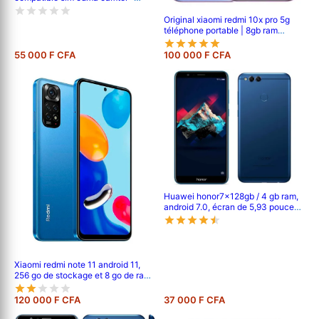
pouce- 6.71' - 64go /4go ram -
2sim - caméra- 50mp+0.8mp/5mp
Original xiaomi redmi 10x pro 5g
- batterie-5000 mah - 6 mois de
téléphone portable | 8gb ram
garantie
/256gb rom | mtk 820 octa core |
48mp ai quad camera | 4520mah
55 000 F CFA
100 000 F CFA
battery | 6.57 full screen |
fingerprint id
Huawei honor7x128gb / 4 gb ram,
android 7.0, écran de 5,93 pouces,
double caméra arrière 16 mp + 2
mp, 3340 mah
Xiaomi redmi note 11 android 11,
256 go de stockage et 8 go de ram,
écran : 6,6 pouces tft lcd ips,
double caméra arrière de 50 mp + 8
120 000 F CFA
37 000 F CFA
mp, batterie de 5000 mah