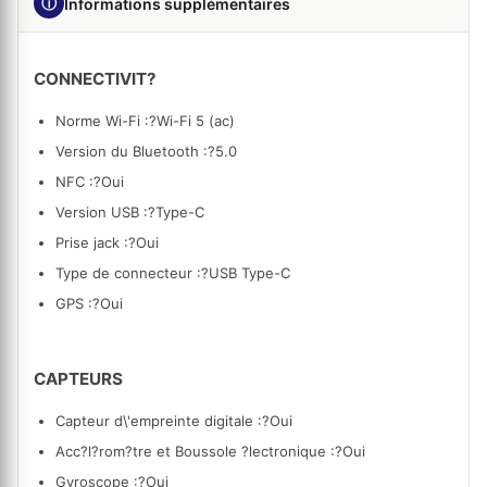
ⓘ
Informations supplémentaires
CONNECTIVIT?
Norme Wi-Fi :
?Wi-Fi 5 (ac)
Version du Bluetooth :?
5.0
NFC :?
Oui
Version USB :
?Type-C
Prise jack :?
Oui
Type de connecteur :?
USB Type-C
GPS :?
Oui
CAPTEURS
Capteur d\'empreinte digitale :?
Oui
Acc?l?rom?tre et Boussole ?lectronique :?
Oui
Gyroscope :
?Oui