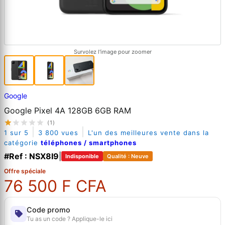
Survolez l'image pour zoomer
Google
Google Pixel 4A 128GB 6GB RAM
(1)
|
|
1 sur 5
3 800 vues
L'un des meilleures vente dans la
catégorie
téléphones / smartphones
#Ref : NSX8I9
|
Indisponible
Qualité : Neuve
Offre spéciale
76 500 F CFA
Code promo
Tu as un code ? Applique-le ici