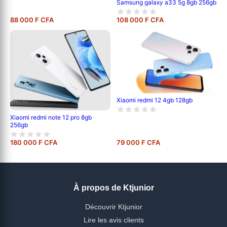
Samsung galaxy a33 5g 8gb 256gb
88 000 F CFA
108 000 F CFA
Xiaomi redmi 12 4gb 128gb
Xiaomi redmi note 12 pro 8gb
256gb
180 000 F CFA
79 000 F CFA
À propos de Ktjunior
Découvrir Ktjunior
Lire les avis clients