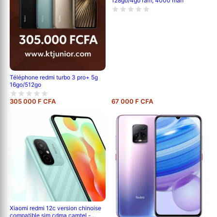
128go/4go ram, 4000 mah
Téléphone redmi turbo 3 pro+ 5g
16go/512go
305 000 F CFA
67 000 F CFA
Xiaomi redmi 12c version chinoise
compatible sim cdma camtel -