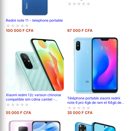
Redmi note 11 - telephone portable
100 000 F CFA
67 000 F CFA
Xiaomi redmi 12c version chinoise
Téléphone portable xiaomi redmi
compatible sim cdma camtel -
note 6 pro 4gb de ram et 64gb de
pouce- 6.71' - 64go /4go ram -
mémoire interne
2sim - caméra- 50mp+0.8mp/5mp
- batterie-5000 mah - 6 mois de
55 000 F CFA
35 000 F CFA
garantie