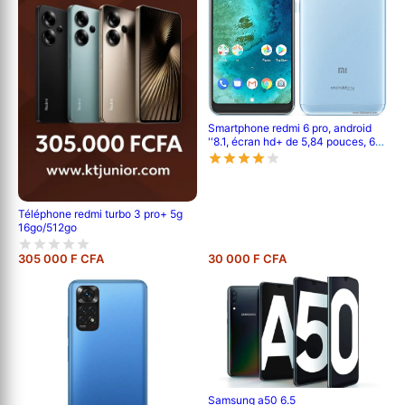
Smartphone redmi 6 pro, android
''8.1, écran hd+ de 5,84 pouces, 64
go rom, 4go ram, 12 mp double,
batterie de 4000mah
Téléphone redmi turbo 3 pro+ 5g
16go/512go
305 000 F CFA
30 000 F CFA
Samsung a50 6.5