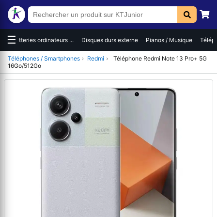
☰
es
Batteries ordinateurs ...
Disques durs externe
Pianos / Musique
Téléph
Téléphones / Smartphones
›
Redmi
›
Téléphone Redmi Note 13 Pro+ 5G
16Go/512Go