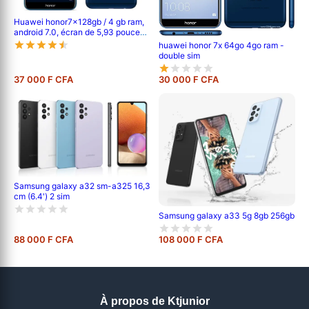
Huawei honor7x128gb / 4 gb ram,
android 7.0, écran de 5,93 pouces,
double caméra arrière 16 mp + 2
huawei honor 7x 64go 4go ram -
mp, 3340 mah
double sim
37 000 F CFA
30 000 F CFA
Samsung galaxy a32 sm-a325 16,3
cm (6.4') 2 sim
Samsung galaxy a33 5g 8gb 256gb
88 000 F CFA
108 000 F CFA
À propos de Ktjunior