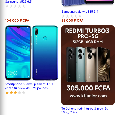
Samsung a526 6.5
Samsung galaxy a315 6.4
104 000 F CFA
88 000 F CFA
smartphone huawei p smart 2019,
écran fullview de 6.21 pouces,
android 9.0; 128 gb rom, 4 gb ram,
double caméra de 13 mp+2 mp,
3400mah
Téléphone redmi turbo 3 pro+ 5g
16go/512go