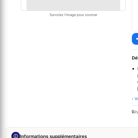
Survolez l'image pour zoomer
Dé
› V
🔒
P
ⓘ
Informations supplémentaires