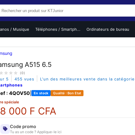
ianos / Musique
Téléphones / Smartph...
Ordinateurs de bureau
msung
amsung A515 6.5
(0)
|
|
sur 5
455 vues
L'un des meilleures vente dans la catégori
artphones
ef : 4QOV50
|
En stock
Qualité : Bon Etat
re spéciale
8 000 F CFA
Code promo
Tu as un code ? Applique-le ici