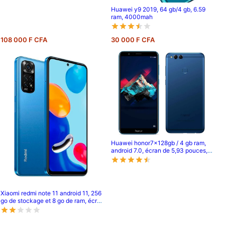
Huawei y9 2019, 64 gb/4 gb, 6.59
ram, 4000mah
108 000 F CFA
30 000 F CFA
Huawei honor7x128gb / 4 gb ram,
android 7.0, écran de 5,93 pouces,
double caméra arrière 16 mp + 2 mp,
3340 mah
Xiaomi redmi note 11 android 11, 256
go de stockage et 8 go de ram, écran
: 6,6 pouces tft lcd ips, double
caméra arrière de 50 mp + 8 mp,
batterie de 5000 mah