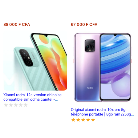
88 000 F CFA
67 000 F CFA
Xiaomi redmi 12c version chinoise
compatible sim cdma camtel -
pouce- 6.71' - 64go /4go ram - 2sim
- caméra- 50mp+0.8mp/5mp -
Original xiaomi redmi 10x pro 5g
batterie-5000 mah - 6 mois de
téléphone portable | 8gb ram /256gb
garantie
rom | mtk 820 octa core | 48mp ai
quad camera | 4520mah battery |
6.57 full screen | fingerprint id