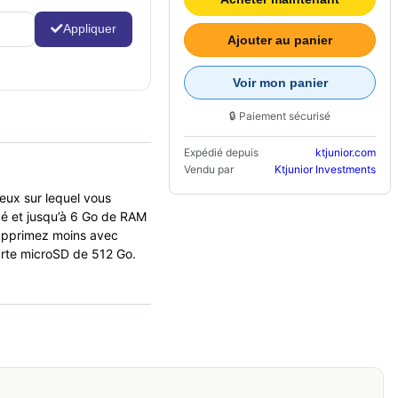
Appliquer
Ajouter au panier
Voir mon panier
🔒 Paiement sécurisé
Expédié depuis
ktjunior.com
Vendu par
Ktjunior Investments
eux sur lequel vous
é et jusqu’à 6 Go de RAM
supprimez moins avec
arte microSD de 512 Go.