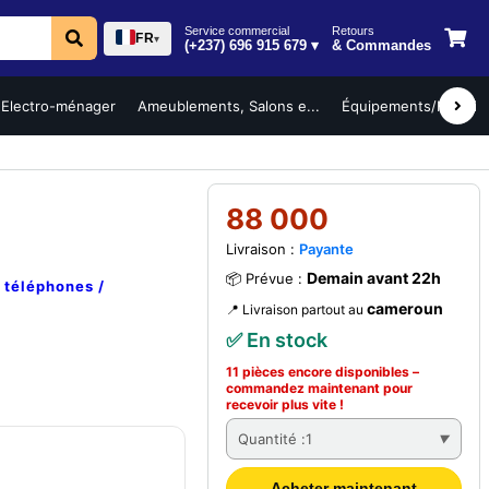
Service commercial
Retours
FR
▾
(+237) 696 915 679 ▾
& Commandes
Electro-ménager
Ameublements, Salons e...
Équipements/Mobilier 
88 000
Livraison :
Payante
Demain avant 22h
📦 Prévue :
e
téléphones /
cameroun
📍 Livraison partout au
✅ En stock
11 pièces encore disponibles –
commandez
maintenant
pour
recevoir plus vite !
Quantité :
1
Acheter maintenant