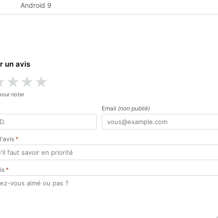
Android 9
r un avis
★
★
★
★
pour noter
Email
(non publié)
 l'avis
*
vis
*