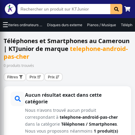
☰
Batteries ordinateurs ...
Disques durs externe
Pianos / Musique
Téléphon
Téléphones et Smartphones au Cameroun
| KTJunior de marque
telephone-android-
pas-cher
0 produits trouvés
Filtres
Prix
Prix
Aucun résultat exact dans cette
catégorie
Nous n'avons trouvé aucun produit
correspondant à
telephone-android-pas-cher
dans la catégorie
Téléphones / Smartphones
.
Nous vous proposons néanmoins
1 produit(s)