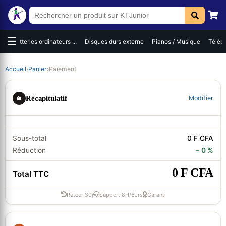
☰
es
Batteries ordinateurs ...
Disques durs externe
Pianos / Musique
Téléph
Accueil
›
Panier
›
Paiement
Récapitulatif
Modifier
Sous-total
0 F CFA
Réduction
− 0 %
0 F CFA
Total TTC
Retour 30j
Support 8H/6Jrs
Garanti