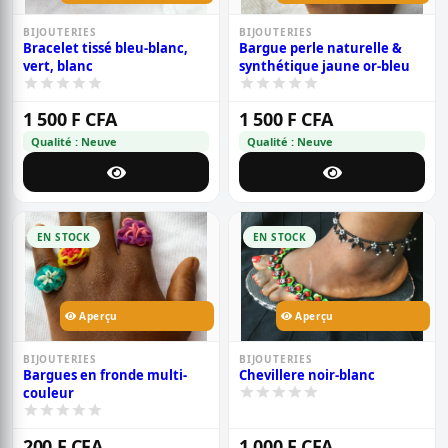
BIJOUTERIES
BIJOUTERIES
Bracelet tissé bleu-blanc,
Bargue perle naturelle &
vert, blanc
synthétique jaune or-bleu
1 500 F CFA
1 500 F CFA
Qualité : Neuve
Qualité : Neuve
EN STOCK
EN STOCK
Aperçu
Aperçu
BIJOUTERIES
BIJOUTERIES
Bargues en fronde multi-
Chevillere noir-blanc
couleur
200 F CFA
1 000 F CFA