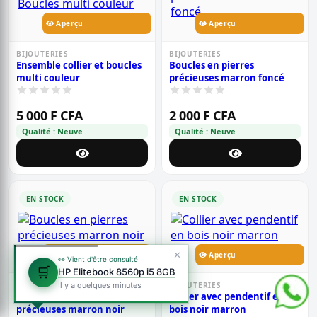
Aperçu
Aperçu
BIJOUTERIES
BIJOUTERIES
Ensemble collier et boucles
Boucles en pierres
multi couleur
précieuses marron foncé
5 000 F CFA
2 000 F CFA
Qualité : Neuve
Qualité : Neuve
EN STOCK
EN STOCK
✕
Aperçu
Aperçu
👀 Vient d'être consulté
🛒
HP Elitebook 8560p i5 8GB
BIJOUTERIES
Il y a quelques minutes
BIJOUTERIES
Boucles en pierres
Collier avec pendentif en
précieuses marron noir
bois noir marron