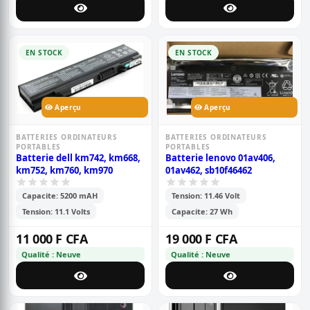
EN STOCK
EN STOCK
Aperçu
Aperçu
BATTERIES ORDINATEURS
BATTERIES ORDINATEURS
PORTABLES
PORTABLES
Batterie dell km742, km668,
Batterie lenovo 01av406,
km752, km760, km970
01av462, sb10f46462
Capacite: 5200 mAH
Tension: 11.46 Volt
Tension: 11.1 Volts
Capacite: 27 Wh
11 000 F CFA
19 000 F CFA
Qualité : Neuve
Qualité : Neuve