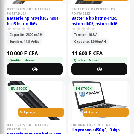
BATTERIES ORDINATEURS
BATTERIES ORDINATEURS
PORTABLES
PORTABLES
Batterie hp hs04 hs03 hso4
Batterie hp hstnn-c12c.
hso3 hstnn-lb6v
hstnn-db05, hstnn-db16
Capacite: 2600 mAH
Tension: 10,8V
Tension: 14.8 Volts
Capacite: 5200mAH
10 000 F CFA
11 600 F CFA
Qualité : Neuve
Qualité : Neuve
EN STOCK
EN STOCK
Aperçu
Aperçu
BATTERIES ORDINATEURS
ORDINATEURS PORTABLES
PORTABLES
Hp probook 450 g3, i3 4gb