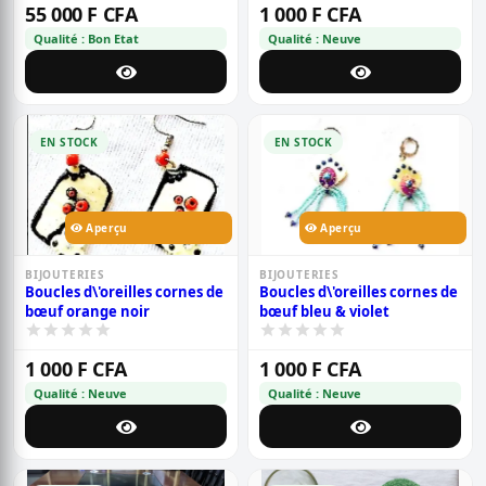
de garantie
55 000 F CFA
1 000 F CFA
Qualité : Bon Etat
Qualité : Neuve
EN STOCK
EN STOCK
Aperçu
Aperçu
BIJOUTERIES
BIJOUTERIES
Boucles d\'oreilles cornes de
Boucles d\'oreilles cornes de
bœuf orange noir
bœuf bleu & violet
1 000 F CFA
1 000 F CFA
Qualité : Neuve
Qualité : Neuve