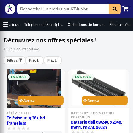
☰
s / Musique
Téléphones / Smartph...
Ordinateurs de bureau
Electro-ména
Découvrez nos offres spéciales !
1162 produits trouvés
Filtres
Prix
Prix
EN STOCK
EN STOCK
Aperçu
Aperçu
TÉLÉVISEURS
BATTERIES ORDINATEURS
Téléviseur lg 38 uhd
PORTABLES
Batterie dell gw240, x284g,
frameless
m911, rn873, d608h