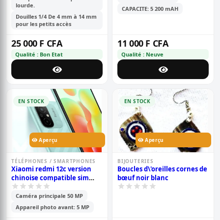
lourde.
CAPACITE: 5 200 mAH
Douilles 1/4 De 4 mm à 14 mm
pour les petits accès
25 000 F CFA
11 000 F CFA
Qualité : Bon Etat
Qualité : Neuve
EN STOCK
EN STOCK
Aperçu
Aperçu
TÉLÉPHONES / SMARTPHONES
BIJOUTERIES
Xiaomi redmi 12c version
Boucles d\'oreilles cornes de
chinoise compatible sim
bœuf noir blanc
cdma camtel - pouce- 6.71\' -
64go /4go ram - 2sim -
Caméra principale 50 MP
caméra- 50mp+0.8mp/5mp -
Appareil photo avant: 5 MP
batterie-5000 mah - 6 mois