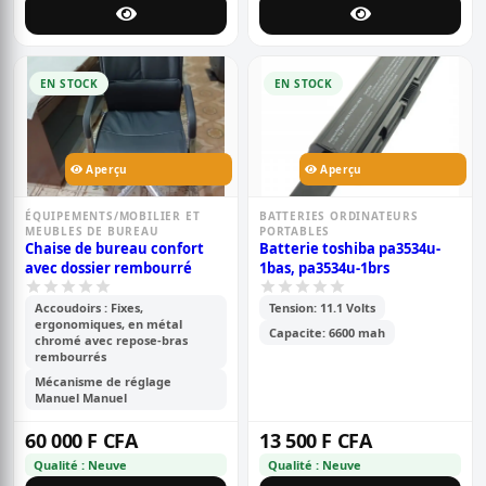
EN STOCK
EN STOCK
Aperçu
Aperçu
ÉQUIPEMENTS/MOBILIER ET
BATTERIES ORDINATEURS
MEUBLES DE BUREAU
PORTABLES
Chaise de bureau confort
Batterie toshiba pa3534u-
avec dossier rembourré
1bas, pa3534u-1brs
Accoudoirs : Fixes,
Tension: 11.1 Volts
ergonomiques, en métal
Capacite: 6600 mah
chromé avec repose-bras
rembourrés
Mécanisme de réglage
Manuel Manuel
60 000 F CFA
13 500 F CFA
Qualité : Neuve
Qualité : Neuve