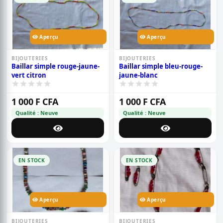
Aperçu
Aperçu
BIJOUTERIES
BIJOUTERIES
Baillar simple rouge-jaune-
Baillar simple bleu-rouge-
vert citron
jaune-blanc
1 000 F CFA
1 000 F CFA
Qualité : Neuve
Qualité : Neuve
EN STOCK
EN STOCK
Aperçu
Aperçu
BIJOUTERIES
BIJOUTERIES