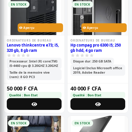
EN STOCK
EN STOCK
Aperçu
Aperçu
ORDINATEURS DE BUREAU
ORDINATEURS DE BUREAU
Lenovo thinkcentre e73; i5,
Hp compag pro 6300 i5; 250
320 gb, 8 gb ram
gb hdd, 4 go ram
Processeur: Intel (R) core(TM)
Disque dur: 250 GB SATA
i5-4460 cpu @ 3.20GHZ 3.20GHZ
Logiciel Inclus Microsoft office
Taille de la memoire vive
2019, Adobe Reader
(ram): 8 GO PC3
50 000 F CFA
40 000 F CFA
Qualité : Bon Etat
Qualité : Bon Etat
EN STOCK
EN STOCK