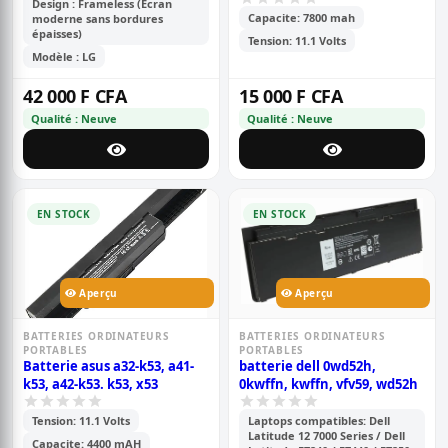
Design : Frameless (Écran
Capacite: 7800 mah
moderne sans bordures
épaisses)
Tension: 11.1 Volts
Modèle : LG
42 000 F CFA
15 000 F CFA
Qualité : Neuve
Qualité : Neuve
EN STOCK
EN STOCK
Aperçu
Aperçu
BATTERIES ORDINATEURS
BATTERIES ORDINATEURS
PORTABLES
PORTABLES
Batterie asus a32-k53, a41-
batterie dell 0wd52h,
k53, a42-k53. k53, x53
0kwffn, kwffn, vfv59, wd52h
Tension: 11.1 Volts
Laptops compatibles: Dell
Latitude 12 7000 Series / Dell
Capacite: 4400 mAH