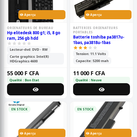
Aperçu
Aperçu
ORDINATEURS DE BUREAU
BATTERIES ORDINATEURS
Hp elitedesk 800 g1; i5, 8 go
PORTABLES
Batterie toshiba pa3817u-
ram, 256 gb hdd
1bas, pa3818u-1bas
Lecteur-dvd: DVD - RW
Tension: 11.1 Volts
Carte graphics: Intel(R)
Capacite: 5200 mah
HDGraphics 4600
55 000 F CFA
11 000 F CFA
Qualité : Bon Etat
Qualité : Neuve
EN STOCK
EN STOCK
Aperçu
Aperçu