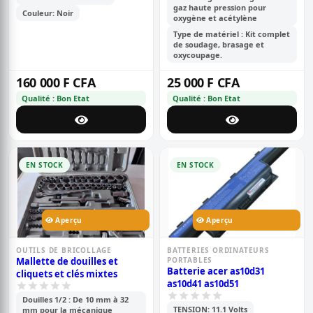
gaz haute pression pour
Couleur: Noir
oxygène et acétylène
Type de matériel : Kit complet
de soudage, brasage et
oxycoupage.
160 000 F CFA
25 000 F CFA
Qualité : Bon Etat
Qualité : Bon Etat
EN STOCK
EN STOCK
Aperçu
Aperçu
OUTILS DE BRICOLLAGE
BATTERIES ORDINATEURS
Mallette de douilles et
PORTABLES
Batterie acer as10d31
cliquets et clés mixtes
as10d41 as10d51
Douilles 1/2 : De 10 mm à 32
TENSION: 11.1 Volts
mm pour la mécanique