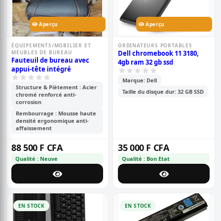
Aperçu
Aperçu
ÉQUIPEMENTS/MOBILIER ET
ORDINATEURS PORTABLES
MEUBLES DE BUREAU
Dell chromebook 11 3180,
Fauteuil de bureau avec
4gb ram 32 gb ssd
appui-tête intégré
Marque: Dell
Structure & Piètement : Acier
Taille du disque dur: 32 GB SSD
chromé renforcé anti-
corrosion
Rembourrage : Mousse haute
densité ergonomique anti-
affaissement
88 500 F CFA
35 000 F CFA
Qualité : Neuve
Qualité : Bon Etat
EN STOCK
EN STOCK