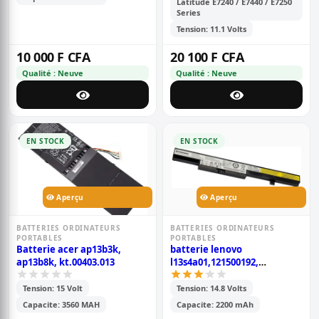
Latitude E7240 / E7440 / E7250
Series
Tension: 11.1 Volts
10 000 F CFA
20 100 F CFA
Qualité : Neuve
Qualité : Neuve
EN STOCK
EN STOCK
Aperçu
Aperçu
BATTERIES ORDINATEURS
BATTERIES ORDINATEURS
PORTABLES
PORTABLES
Batterie acer ap13b3k,
batterie lenovo
ap13b8k, kt.00403.013
l13s4a01,121500192,
121500239
Tension: 15 Volt
Tension: 14.8 Volts
Capacite: 3560 MAH
Capacite: 2200 mAh