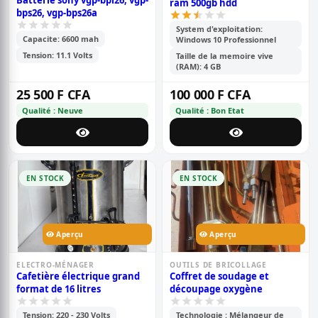
Batterie sony vgp-bpl26, vgp-
ram 500gb hdd
bps26, vgp-bps26a
System d'exploitation:
Capacite: 6600 mah
Windows 10 Professionnel
Tension: 11.1 Volts
Taille de la memoire vive
(RAM): 4 GB
25 500 F CFA
100 000 F CFA
Qualité : Neuve
Qualité : Bon Etat
EN STOCK
EN STOCK
Aperçu
Aperçu
ELECTRO-MÉNAGER
OUTILS DE BRICOLLAGE
Cafetière électrique grand
Coffret de soudage et
format de 16 litres
découpage oxygène
Tension: 220 - 230 Volts
Technologie : Mélangeur de