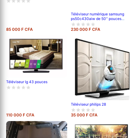
Téléviseur numérique samsung
ps50c430aiw de 50'' pouces
;120cm de longueur ,full hd (1080p)
-garantie 6 mois
85 000 F CFA
230 000 F CFA
Téléviseur lg 43 pouces
Téléviseur philips 28
110 000 F CFA
35 000 F CFA