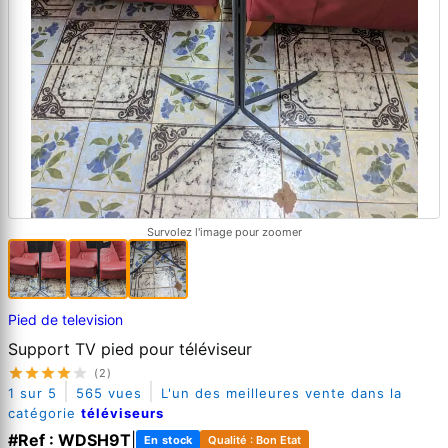
Survolez l'image pour zoomer
Pied de television
Support TV pied pour téléviseur
(2)
|
|
1 sur 5
565 vues
L'un des meilleures vente dans la
catégorie
téléviseurs
#Ref : WDSH9T
|
En stock
Qualité : Bon Etat