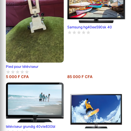
Samsung hg40ee590sk 40
Pied pour téléviseur
5 000 F CFA
85 000 F CFA
téléviseur grundig 40vle830bl