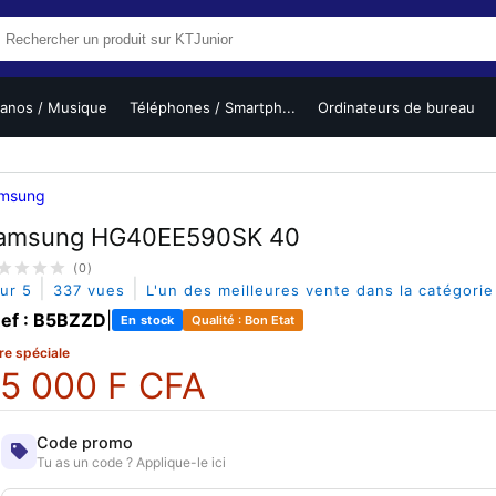
ianos / Musique
Téléphones / Smartph...
Ordinateurs de bureau
msung
amsung HG40EE590SK 40
(0)
|
|
sur 5
337 vues
L'un des meilleures vente dans la catégori
ef : B5BZZD
|
En stock
Qualité : Bon Etat
re spéciale
5 000 F CFA
Code promo
Tu as un code ? Applique-le ici