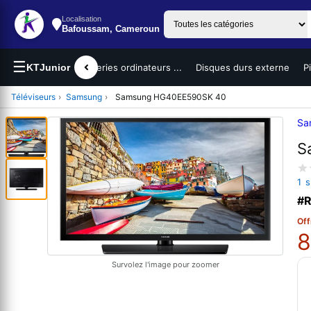
Localisation
Bafoussam, Cameroun
☰
teurs portables
KTJunior
Batteries ordinateurs ...
Disques durs externe
P
Téléviseurs
›
Samsung
›
Samsung HG40EE590SK 40
Sa
S
1 
#R
Off
8
Survolez l'image pour zoomer