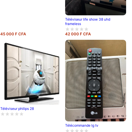
Téléviseur life show 38 uhd
frameless
45 000 F CFA
42 000 F CFA
Téléviseur philips 28
Télécommande lg tv