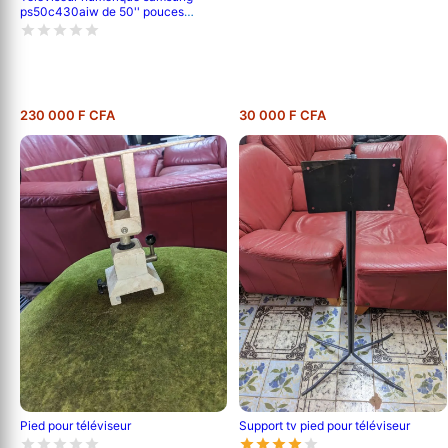
ps50c430aiw de 50'' pouces
;120cm de longueur ,full hd (1080p) -
garantie 6 mois
230 000 F CFA
30 000 F CFA
Pied pour téléviseur
Support tv pied pour téléviseur