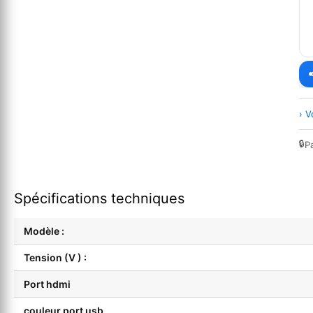
› V
🔒
P
Spécifications techniques
Modèle :
Tension (V ) :
Port hdmi
couleur port usb