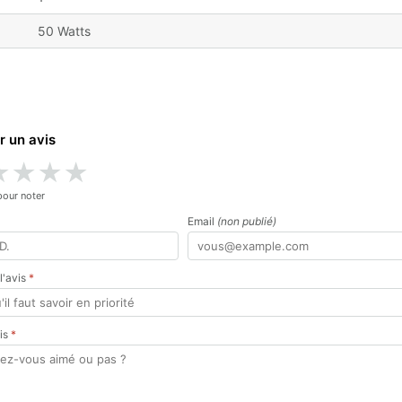
50 Watts
r un avis
★
★
★
★
pour noter
Email
(non publié)
 l'avis
*
vis
*