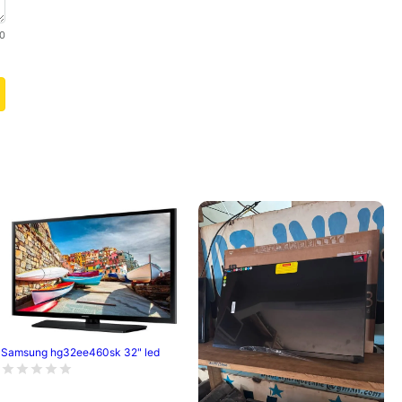
0
Samsung hg32ee460sk 32" led