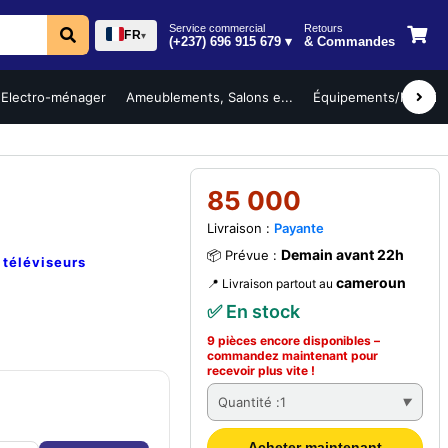
Service commercial
Retours
FR
▾
(+237) 696 915 679 ▾
& Commandes
Electro-ménager
Ameublements, Salons e...
Équipements/Mobilier 
85 000
Livraison :
Payante
Demain avant 22h
📦 Prévue :
e
téléviseurs
cameroun
📍 Livraison partout au
✅ En stock
9 pièces encore disponibles –
commandez
maintenant
pour
recevoir plus vite !
Quantité :
1
Acheter maintenant