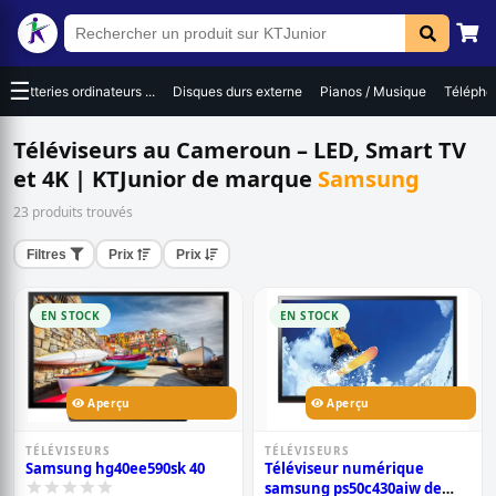
☰
Batteries ordinateurs ...
Disques durs externe
Pianos / Musique
Téléphon
Téléviseurs au Cameroun – LED, Smart TV
et 4K | KTJunior de marque
Samsung
23 produits trouvés
Filtres
Prix
Prix
EN STOCK
EN STOCK
Aperçu
Aperçu
TÉLÉVISEURS
TÉLÉVISEURS
Samsung hg40ee590sk 40
Téléviseur numérique
samsung ps50c430aiw de