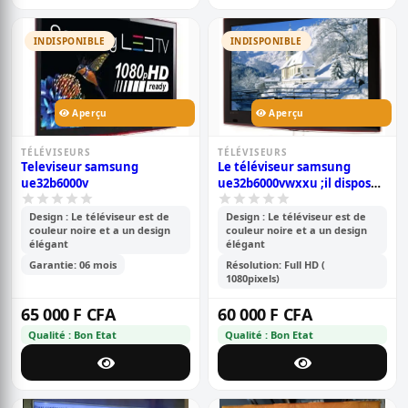
INDISPONIBLE
INDISPONIBLE
Aperçu
Aperçu
TÉLÉVISEURS
TÉLÉVISEURS
Televiseur samsung
Le téléviseur samsung
ue32b6000v
ue32b6000vwxxu ;il dispose
d’une résolution full hd,
offrant des images claires et
Design : Le téléviseur est de
Design : Le téléviseur est de
couleur noire et a un design
couleur noire et a un design
nettes.
élégant
élégant
Garantie: 06 mois
Résolution: Full HD (
1080pixels)
65 000 F CFA
60 000 F CFA
Qualité : Bon Etat
Qualité : Bon Etat