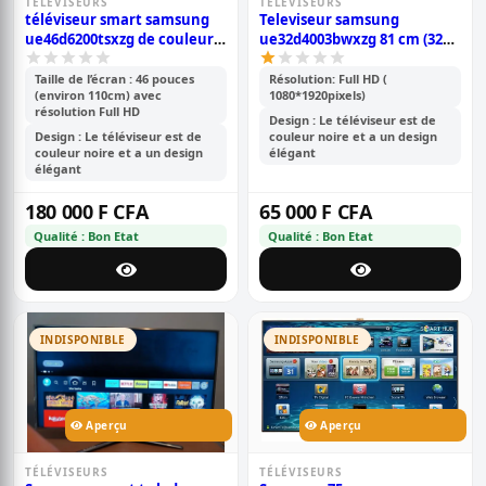
TÉLÉVISEURS
TÉLÉVISEURS
téléviseur smart samsung
Televiseur samsung
ue46d6200tsxzg de couleur
ue32d4003bwxzg 81 cm (32
noire 46 pouces full hd 1080
pouces),port usb, vga 06
pixels avec ports
mois de garantie- no foot
Taille de l’écran : 46 pouces
Résolution: Full HD (
(environ 110cm) avec
1080*1920pixels)
usb;hdmi;vga-garantie 6
résolution Full HD
mois
Design : Le téléviseur est de
Design : Le téléviseur est de
couleur noire et a un design
couleur noire et a un design
élégant
élégant
180 000 F CFA
65 000 F CFA
Qualité : Bon Etat
Qualité : Bon Etat
INDISPONIBLE
INDISPONIBLE
Aperçu
Aperçu
TÉLÉVISEURS
TÉLÉVISEURS