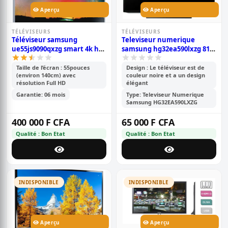
Aperçu
Aperçu
TÉLÉVISEURS
TÉLÉVISEURS
Téléviseur samsung
Televiseur numerique
ue55js9090qxzg smart 4k hdr
samsung hg32ea590lxzg 81,3
55-inch class crystal -
cm (32 ) full hd smart 1920 x
garantie 6 mois
1080 pixels-garantie 06 mois
Taille de l’écran : 55pouces
Design : Le téléviseur est de
(environ 140cm) avec
couleur noire et a un design
résolution Full HD
élégant
Garantie: 06 mois
Type: Televiseur Numerique
Samsung HG32EA590LXZG
400 000 F CFA
65 000 F CFA
Qualité : Bon Etat
Qualité : Bon Etat
INDISPONIBLE
INDISPONIBLE
Aperçu
Aperçu