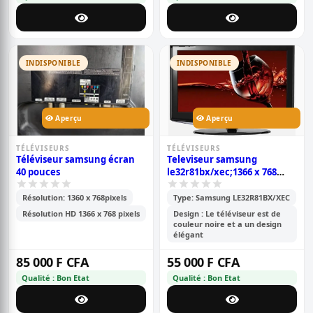
INDISPONIBLE
INDISPONIBLE
Aperçu
Aperçu
TÉLÉVISEURS
TÉLÉVISEURS
Téléviseur samsung écran
Televiseur samsung
40 pouces
le32r81bx/xec;1366 x 768
pixels est un modèle lcd de
32 pouces
Résolution: 1360 x 768pixels
Type: Samsung LE32R81BX/XEC
Résolution HD 1366 x 768 pixels
Design : Le téléviseur est de
couleur noire et a un design
élégant
85 000 F CFA
55 000 F CFA
Qualité : Bon Etat
Qualité : Bon Etat