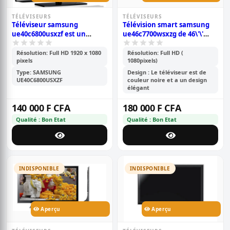
TÉLÉVISEURS
TÉLÉVISEURS
Téléviseur samsung
Télévision smart samsung
ue40c6800usxzf est un
ue46c7700wsxzg de 46\'\'
téléviseur hd de 40\'\';full hd
pouces full hd (1080) pixels
1920 x 1080 pixels; avec une
avec les ports
Résolution: Full HD 1920 x 1080
Résolution: Full HD (
pixels
1080pixels)
garantie allant jusqu\'à 6
hdmi;vga;usb;dvi -une
mois.
garantie de 6 mois
Type: SAMSUNG
Design : Le téléviseur est de
UE40C6800USXZF
couleur noire et a un design
élégant
140 000 F CFA
180 000 F CFA
Qualité : Bon Etat
Qualité : Bon Etat
INDISPONIBLE
INDISPONIBLE
Aperçu
Aperçu