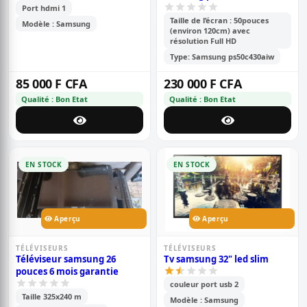
50\'\' pouces ;120cm de
Port hdmi 1
longueur ,full hd (1080p) -
Taille de l’écran : 50pouces
Modèle : Samsung
(environ 120cm) avec
garantie 6 mois
résolution Full HD
Type: Samsung ps50c430aiw
85 000 F CFA
230 000 F CFA
Qualité : Bon Etat
Qualité : Bon Etat
EN STOCK
EN STOCK
Aperçu
Aperçu
TÉLÉVISEURS
TÉLÉVISEURS
Téléviseur samsung 26
Tv samsung 32" led slim
pouces 6 mois garantie
couleur port usb 2
Taille 325x240 m
Modèle : Samsung