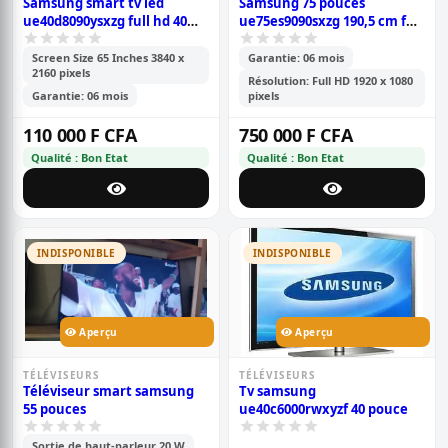
Samsung smart tv led
Samsung 75 pouces
ue40d8090ysxzg full hd 40
ue75es9090sxzg 190,5 cm full
pouces, écran plat (102 cm)
hd smart tv wifi noir avec
webcam
Screen Size 65 Inches 3840 x
Garantie: 06 mois
2160 pixels
Résolution: Full HD 1920 x 1080
Garantie: 06 mois
pixels
110 000 F CFA
750 000 F CFA
Qualité : Bon Etat
Qualité : Bon Etat
INDISPONIBLE
INDISPONIBLE
Aperçu
Aperçu
TÉLÉVISEURS
TÉLÉVISEURS
Téléviseur smart samsung
Tv samsung
55 pouces
ue40c6000rwxyzf 40 pouce
Sortie de haut-parleur 20 W