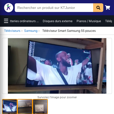
☰
es
Batteries ordinateurs ...
Disques durs externe
Pianos / Musique
Téléph
Téléviseurs
›
Samsung
›
Téléviseur Smart Samsung 55 pouces
Survolez l'image pour zoomer