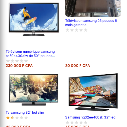
Téléviseur samsung 26 pouces 6
mois garantie
Téléviseur numérique samsung
ps50c430aiw de 50'' pouces
;120cm de longueur ,full hd (1080p)
-garantie 6 mois
230 000 F CFA
30 000 F CFA
Tv samsung 32" led slim
Samsung hg32ee460sk 32" led
45 000 F CFA
45 000 F CFA