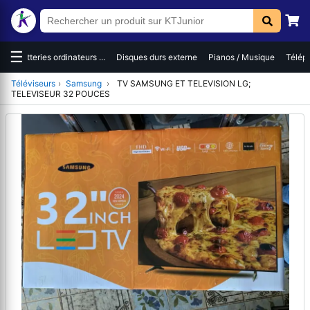
☰
es
Batteries ordinateurs ...
Disques durs externe
Pianos / Musique
Téléph
Téléviseurs
›
Samsung
›
TV SAMSUNG ET TELEVISION LG;
TELEVISEUR 32 POUCES