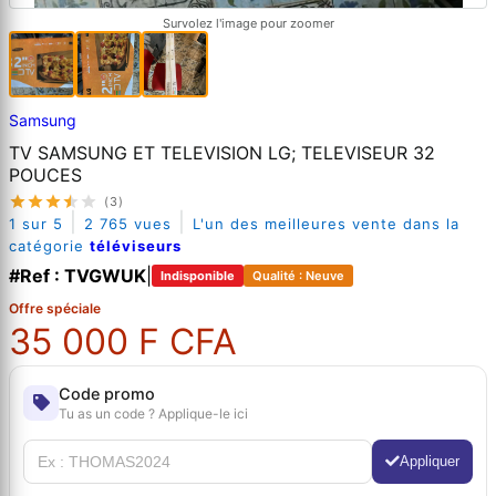
Survolez l'image pour zoomer
Samsung
TV SAMSUNG ET TELEVISION LG; TELEVISEUR 32
POUCES
(3)
|
|
1 sur 5
2 765 vues
L'un des meilleures vente dans la
catégorie
téléviseurs
#Ref : TVGWUK
|
Indisponible
Qualité : Neuve
Offre spéciale
35 000 F CFA
Code promo
Tu as un code ? Applique-le ici
Appliquer