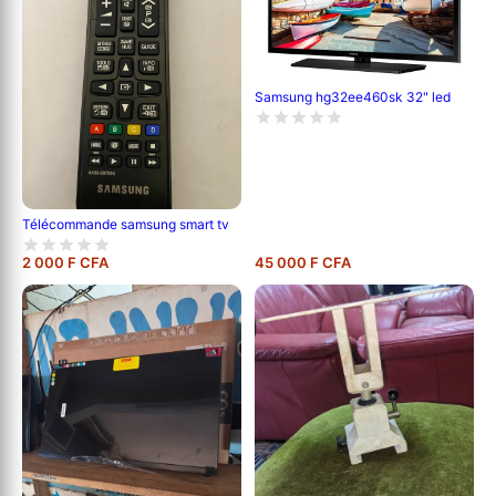
Samsung hg32ee460sk 32" led
Télécommande samsung smart tv
2 000 F CFA
45 000 F CFA