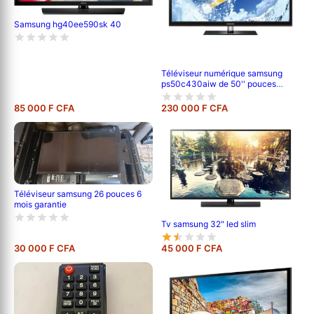
Samsung hg40ee590sk 40
Téléviseur numérique samsung
ps50c430aiw de 50'' pouces
;120cm de longueur ,full hd (1080p)
-garantie 6 mois
85 000 F CFA
230 000 F CFA
Téléviseur samsung 26 pouces 6
mois garantie
Tv samsung 32" led slim
30 000 F CFA
45 000 F CFA