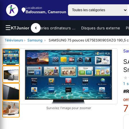
Localisation
Bafoussam, Cameroun
☰
teurs portables
KTJunior
Batteries ordinateurs ...
Disques durs externe
P
Téléviseurs
›
Samsung
›
SAMSUNG 75 pouces UE75ES9090SXZG 190,5 cm F
Sa
S
S
1 
#R
Off
7
Survolez l'image pour zoomer