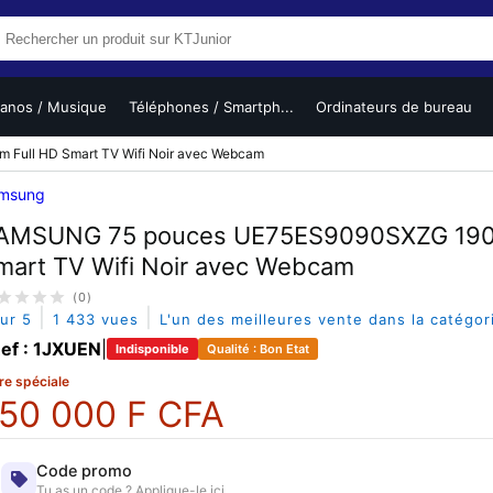
ianos / Musique
Téléphones / Smartph...
Ordinateurs de bureau
ull HD Smart TV Wifi Noir avec Webcam
msung
AMSUNG 75 pouces UE75ES9090SXZG 190,
mart TV Wifi Noir avec Webcam
(0)
|
|
sur 5
1 433 vues
L'un des meilleures vente dans la catégo
ef : 1JXUEN
|
Indisponible
Qualité : Bon Etat
re spéciale
50 000 F CFA
Code promo
Tu as un code ? Applique-le ici