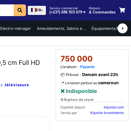
Service commercial
Retours
FR
▾
(+237) 696 915 679 ▾
& Commandes
Electro-ménager
Ameublements, Salons e...
Équipements/Mobilier 
750 000
5 cm Full HD
Livraison :
Payante
Demain avant 22h
📦 Prévue :
cameroun
📍 Livraison partout au
rie
téléviseurs
❌ Indisponible
❌ Rupture de stock
Expédié depuis
ktjunior.com
Vendu par
Ktjunior Investments