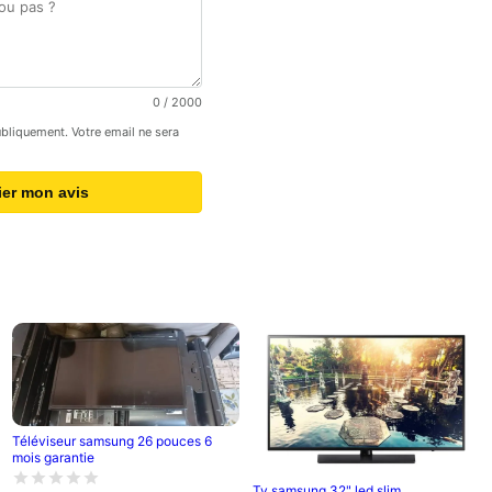
0
/ 2000
publiquement. Votre email ne sera
ier mon avis
Téléviseur samsung 26 pouces 6
mois garantie
Tv samsung 32" led slim