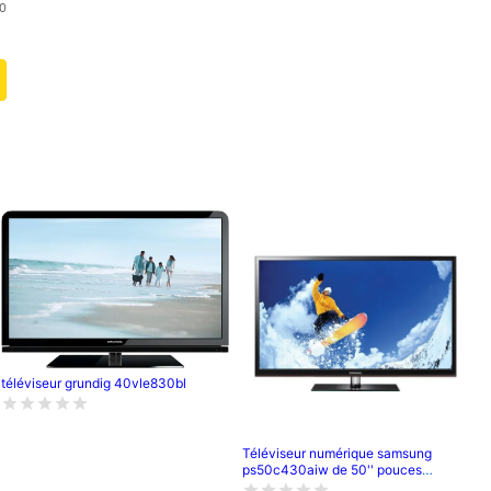
0
téléviseur grundig 40vle830bl
Téléviseur numérique samsung
ps50c430aiw de 50'' pouces
;120cm de longueur ,full hd (1080p) -