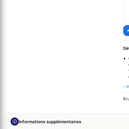
Dé
› V
🔒
P
ⓘ
Informations supplémentaires