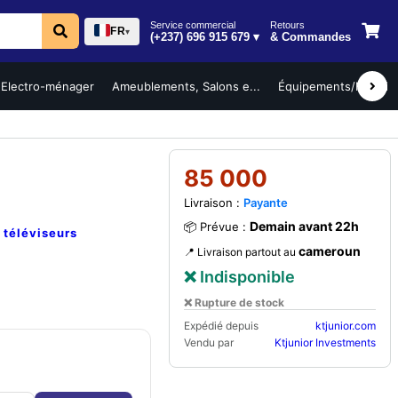
Service commercial
Retours
FR
▾
(+237) 696 915 679 ▾
& Commandes
Electro-ménager
Ameublements, Salons e...
Équipements/Mobilier 
85 000
Livraison :
Payante
Demain avant 22h
📦 Prévue :
e
téléviseurs
cameroun
📍 Livraison partout au
❌ Indisponible
❌ Rupture de stock
Expédié depuis
ktjunior.com
Vendu par
Ktjunior Investments