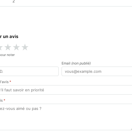
2
r un avis
★
★
★
★
pour noter
Email
(non publié)
 l'avis
*
vis
*