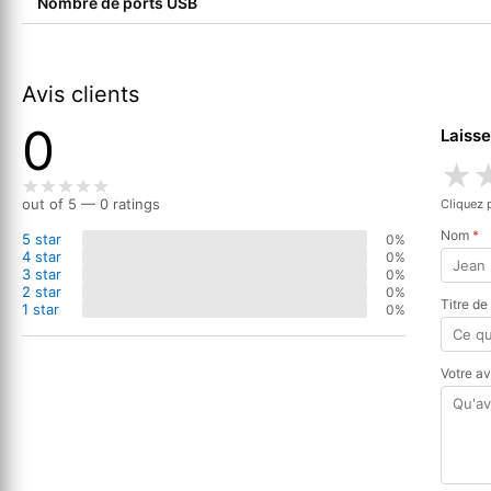
Nombre de ports USB
Avis clients
0
Laisse
★
out of 5 — 0 ratings
Cliquez 
Nom
*
5 star
0%
4 star
0%
3 star
0%
2 star
0%
Titre de
1 star
0%
Votre a