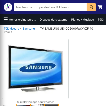
☰
es
Batteries ordinateurs ...
Disques durs externe
Pianos / Musique
Téléph
Téléviseurs
›
Samsung
›
TV SAMSUNG UE40C6000RWXYZF 40
Pouce
Survolez l'image pour zoomer