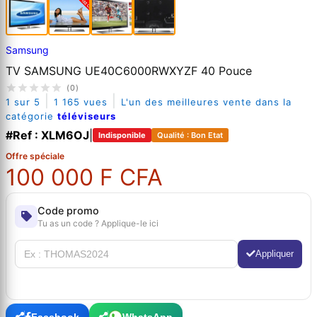
Samsung
TV SAMSUNG UE40C6000RWXYZF 40 Pouce
(0)
|
|
1 sur 5
1 165 vues
L'un des meilleures vente dans la
catégorie
téléviseurs
#Ref : XLM6OJ
|
Indisponible
Qualité : Bon Etat
Offre spéciale
100 000 F CFA
Code promo
Tu as un code ? Applique-le ici
Appliquer
Facebook
WhatsApp