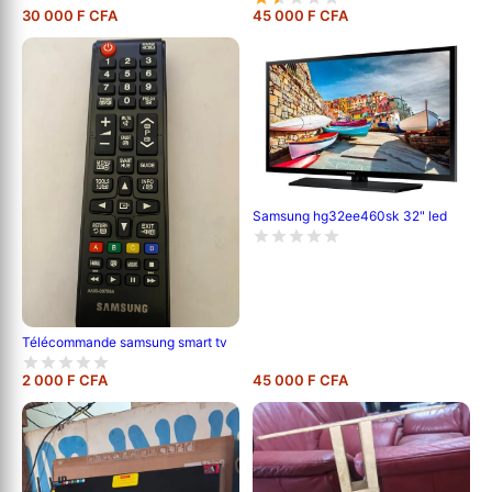
30 000 F CFA
45 000 F CFA
Samsung hg32ee460sk 32" led
Télécommande samsung smart tv
2 000 F CFA
45 000 F CFA