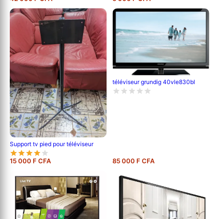
téléviseur grundig 40vle830bl
Support tv pied pour téléviseur
15 000 F CFA
85 000 F CFA