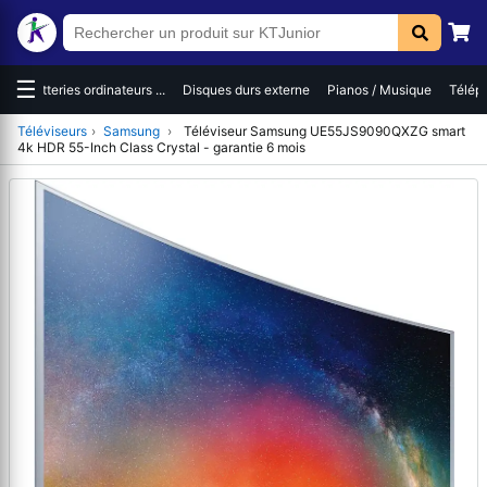
☰
es
Batteries ordinateurs ...
Disques durs externe
Pianos / Musique
Téléph
Téléviseurs
›
Samsung
›
Téléviseur Samsung UE55JS9090QXZG smart
4k HDR 55-Inch Class Crystal - garantie 6 mois