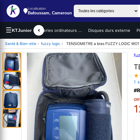
Localisation
Bafoussam, Cameroun
☰
teurs portables
KTJunior
Batteries ordinateurs ...
Disques durs externe
P
Santé & Bien-etre
›
fuzzy logic
›
TENSIOMETRE a bras FUZZY LOGIC WO1
fuz
T
1 
#R
Off
1