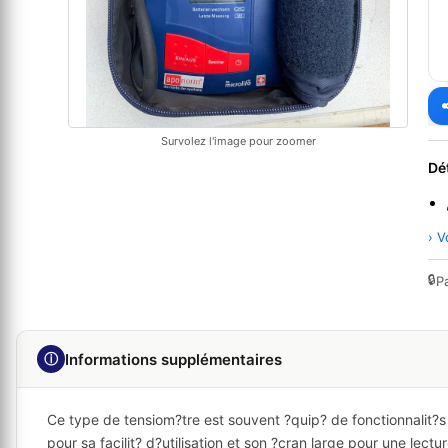
Survolez l'image pour zoomer
Dé
› V
🔒
P
ⓘ
Informations supplémentaires
Ce type de tensiom?tre est souvent ?quip? de fonctionnalit?s
pour sa facilit? d?utilisation et son ?cran large pour une lectu