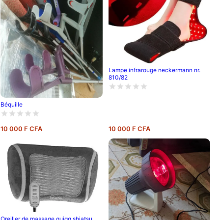
Lampe infrarouge neckermann nr.
810/82
Béquille
10 000 F CFA
10 000 F CFA
Oreiller de massage quigg shiatsu