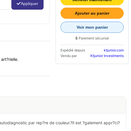
Appliquer
Ajouter au panier
Voir mon panier
🔒 Paiement sécurisé
Expédié depuis
ktjunior.com
Vendu par
Ktjunior Investments
art?rielle.
autodiagnostic par rep?re de couleur
.?
Il est ?galement appr?ci?