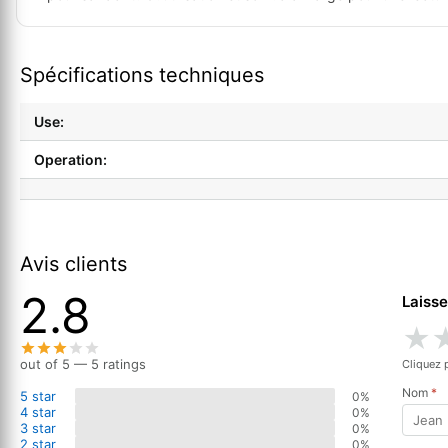
Spécifications techniques
Use:
Operation:
Avis clients
2.8
Laisse
★
out of 5 — 5 ratings
Cliquez 
Nom
*
5 star
0%
4 star
0%
3 star
0%
2 star
0%