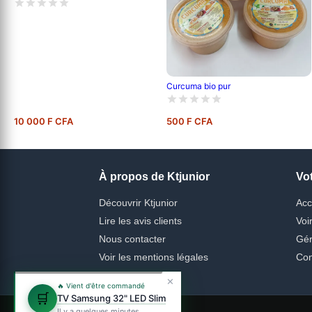
Curcuma bio pur
10 000 F CFA
500 F CFA
À propos de Ktjunior
Vo
Découvrir Ktjunior
Acc
Lire les avis clients
Voi
Nous contacter
Gér
Voir les mentions légales
Con
✕
🔥 Vient d'être commandé
🛒
TV Samsung 32" LED Slim
Il y a quelques minutes