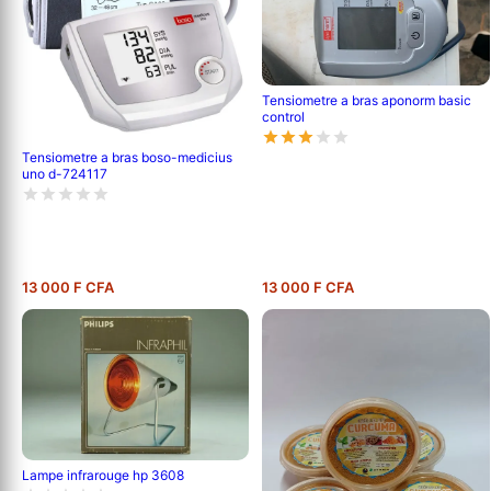
Tensiometre a bras aponorm basic
control
Tensiometre a bras boso-medicius
uno d-724117
13 000 F CFA
13 000 F CFA
Lampe infrarouge hp 3608