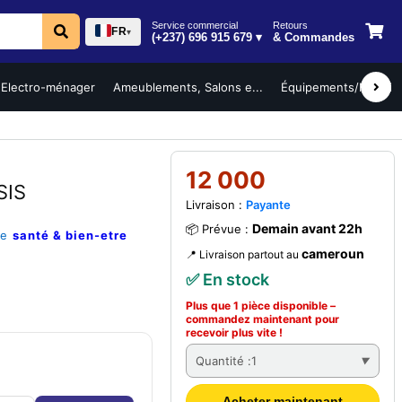
Service commercial
Retours
FR
▾
(+237) 696 915 679 ▾
& Commandes
Electro-ménager
Ameublements, Salons e...
Équipements/Mobilier 
12 000
SIS
Livraison :
Payante
Demain avant 22h
📦 Prévue :
ie
santé & bien-etre
cameroun
📍 Livraison partout au
✅ En stock
Plus que 1 pièce disponible –
commandez
maintenant
pour
recevoir plus vite !
Quantité :
1
Acheter maintenant