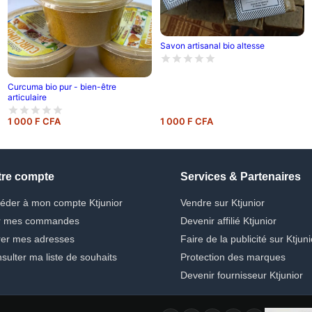
Savon artisanal bio altesse
Curcuma bio pur - bien-être
articulaire
1 000 F CFA
1 000 F CFA
tre compte
Services & Partenaires
éder à mon compte Ktjunior
Vendre sur Ktjunior
r mes commandes
Devenir affilié Ktjunior
er mes adresses
Faire de la publicité sur Ktjuni
sulter ma liste de souhaits
Protection des marques
Devenir fournisseur Ktjunior