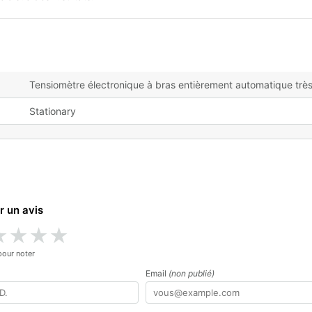
Tensiomètre électronique à bras entièrement automatique très s
Stationary
r un avis
★
★
★
★
pour noter
Email
(non publié)