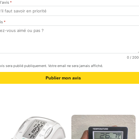
 l'avis
*
vis
*
0
/ 200
avis sera publié publiquement. Votre email ne sera jamais affiché.
Publier mon avis