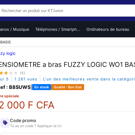
ianos / Musique
Téléphones / Smartph...
Ordinateurs de bureau
 BASIS
zy logic
ENSIOMETRE a bras FUZZY LOGIC WO1 BA
(5)
|
|
sur 5
1 261 vues
L'un des meilleures vente dans la catégor
ef : B8SUWS
|
En stock
Qualité : Bon Etat
re spéciale
2 000 F CFA
Code promo
Tu as un code ? Applique-le ici