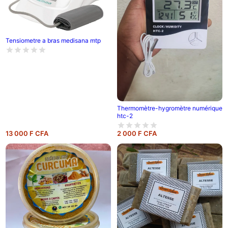
Tensiometre a bras medisana mtp
Thermomètre-hygromètre numérique
htc-2
13 000 F CFA
2 000 F CFA