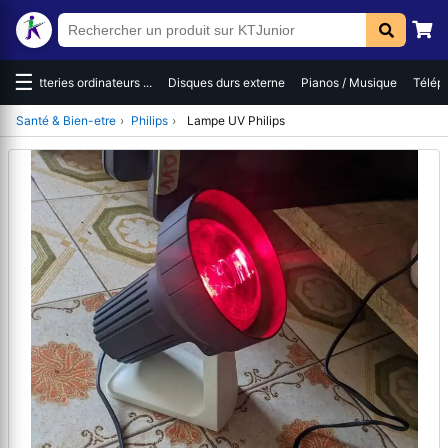
☰
es
Batteries ordinateurs ...
Disques durs externe
Pianos / Musique
Téléph
Santé & Bien-etre
›
Philips
›
Lampe UV Philips