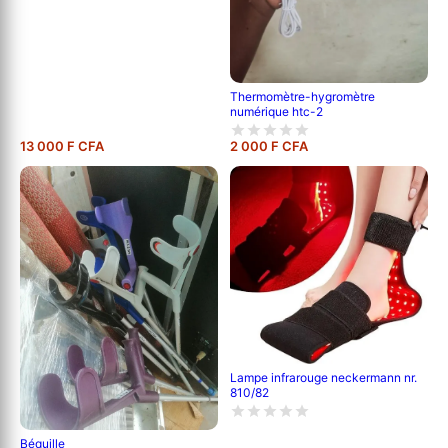
Thermomètre-hygromètre
numérique htc-2
13 000 F CFA
2 000 F CFA
Lampe infrarouge neckermann nr.
810/82
Béquille