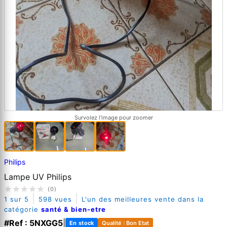
Survolez l'image pour zoomer
Philips
Lampe UV Philips
(0)
|
|
1 sur 5
598 vues
L'un des meilleures vente dans la
catégorie
santé & bien-etre
#Ref : 5NXGG5
|
En stock
Qualité : Bon Etat