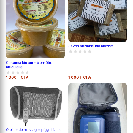
Savon artisanal bio altesse
Curcuma bio pur - bien-être
articulaire
1 000 F CFA
1 000 F CFA
Oreiller de massage quigg shiatsu