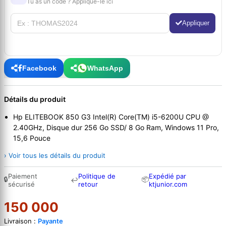
Tu as un code ? Applique-le ici
Appliquer
Facebook
WhatsApp
Détails du produit
Hp ELITEBOOK 850 G3 Intel(R) Core(TM) i5-6200U CPU @
2.40GHz, Disque dur 256 Go SSD/ 8 Go Ram, Windows 11 Pro,
15,6 Pouce
› Voir tous les détails du produit
Paiement
Politique de
Expédié par
🔒
📦
↩
sécurisé
retour
ktjunior.com
150 000
Livraison :
Payante