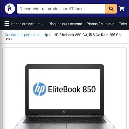
☰
es
Batteries ordinateurs ...
Disques durs externe
Pianos / Musique
Téléph
Ordinateurs portables
›
Hp
›
HP Elitebook 850 G3, i5 8 Go Ram 256 Go
SSD