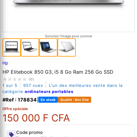
Survolez l'image pour zoomer
Hp
HP Elitebook 850 G3, i5 8 Go Ram 256 Go SSD
(0)
|
|
1 sur 5
957 vues
L'un des meilleures vente dans la
catégorie
ordinateurs portables
#Ref : 178834
|
En stock
Qualité : Bon Etat
Offre spéciale
150 000 F CFA
Code promo