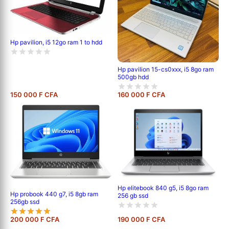
Hp pavilion, i5 12go ram 1 to hdd
Hp pavilion 15-cs0xxx, i5 8go ram
500gb hdd
150 000 F CFA
160 000 F CFA
Hp elitebook 840 g5, i5 8go ram
Hp probook 440 g7, i5 8gb ram
256 gb ssd
256gb ssd
200 000 F CFA
190 000 F CFA