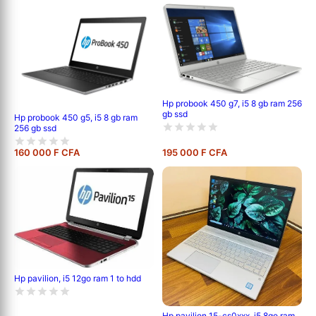
Hp probook 450 g7, i5 8 gb ram 256
gb ssd
Hp probook 450 g5, i5 8 gb ram
256 gb ssd
160 000 F CFA
195 000 F CFA
Hp pavilion, i5 12go ram 1 to hdd
Hp pavilion 15-cs0xxx, i5 8go ram