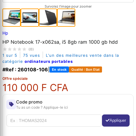
Survolez l'image pour zoomer
Hp
HP Notebook 17-x062sa, i5 8gb ram 1000 gb hdd
(0)
|
|
1 sur 5
75 vues
L'un des meilleures vente dans la
catégorie
ordinateurs portables
#Ref : 260108-106
|
En stock
Qualité : Bon Etat
Offre spéciale
110 000 F CFA
Code promo
Tu as un code ? Applique-le ici
Appliquer