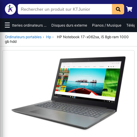
☰
es
Batteries ordinateurs ...
Disques durs externe
Pianos / Musique
Téléph
Ordinateurs portables
›
Hp
›
HP Notebook 17-x062sa, i5 8gb ram 1000
gb hdd