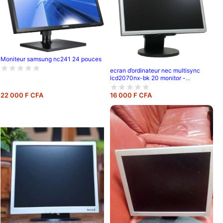
Moniteur samsung nc241 24 pouces
ecran d’ordinateur nec multisync
lcd2070nx-bk 20 monitor -
black/silver
22 000 F CFA
16 000 F CFA