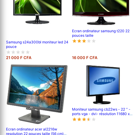
Ecran ordinateur samsung t220 22
pouces taille
Samsung s24a300bl moniteur led 24
pouce
21 000 F CFA
16 000 F CFA
Moniteur samsung cb22ws - 22 '' -
ports vga - dvi- résolution 11680 x
1050 pixels
Ecran ordinateur acer al2216w
resolution 22 pouces taille (56 cm)