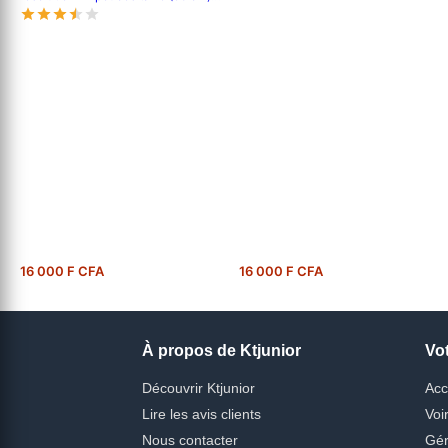
1680 x 1050 pixels vga
16 000 F CFA
16 000 F CFA
À propos de Ktjunior
Vo
Découvrir Ktjunior
Acc
Lire les avis clients
Voi
Nous contacter
Gér