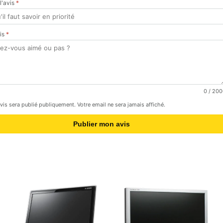
 l'avis
*
vis
*
0
/ 200
avis sera publié publiquement. Votre email ne sera jamais affiché.
Publier mon avis