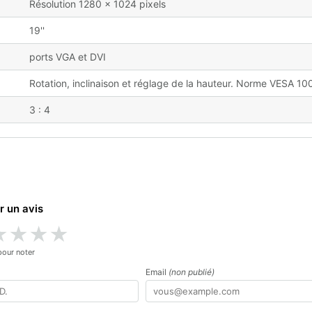
Résolution 1280 x 1024 pixels
19''
ports VGA et DVI
Rotation, inclinaison et réglage de la hauteur. Norme VESA 10
3 : 4
r un avis
★
★
★
★
pour noter
Email
(non publié)