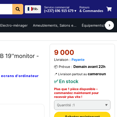
Service commercial
Retours
FR
▾
(+237) 696 915 679 ▾
& Commandes
Electro-ménager
Ameublements, Salons e...
Équipements/Mobilier 
9 000
 19''monitor -
Livraison :
Payante
Demain avant 22h
📦 Prévue :
cameroun
📍 Livraison partout au
e
ecrans d'ordinateur
✅ En stock
Plus que 1 pièce disponible –
commandez
maintenant
pour
recevoir plus vite !
Quantité :
1
Acheter maintenant