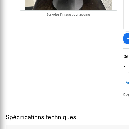
Survolez l'image pour zoomer
Dé
› V
🔒
P
Spécifications techniques