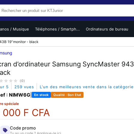
ianos / Musique
Téléphones / Smartph...
Ordinateurs de bureau
3B 19''monitor - black
msung
cran d’ordinateur Samsung SyncMaster 943B
lack
(0)
|
|
sur 5
259 vues
L'un des meilleures vente dans la catégori
ef : NIMW6G
|
En stock
Qualité : Bon Etat
re spéciale
 000 F CFA
Code promo
Tu as un code ? Applique-le ici