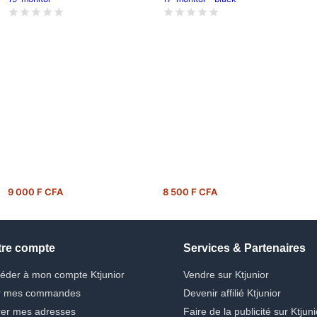
9 000 F CFA
8 500 F CFA
tre compte
Services & Partenaires
éder à mon compte Ktjunior
Vendre sur Ktjunior
r mes commandes
Devenir affilié Ktjunior
er mes adresses
Faire de la publicité sur Ktjuni