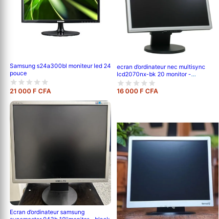
Samsung s24a300bl moniteur led 24
ecran d’ordinateur nec multisync
pouce
lcd2070nx-bk 20 monitor -
black/silver
21 000 F CFA
16 000 F CFA
Ecran d’ordinateur samsung