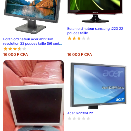
Ecran ordinateur samsung t220 22
pouces taille
Ecran ordinateur acer al2216w
resolution 22 pouces taille (56 cm)
1680 x 1050 pixels vga
16 000 F CFA
16 000 F CFA
Acer b223wl 22