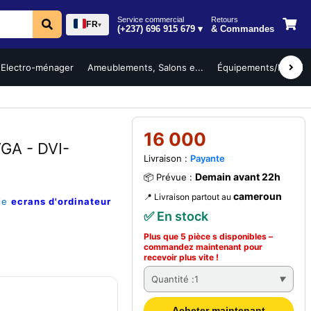
Service commercial
Retours
FR
▾
(+237) 696 915 679 ▾
& Commandes
Electro-ménager
Ameublements, Salons e...
Équipements/Mobilier 
16 000
GA - DVI-
Livraison :
Payante
Demain avant 22h
📦 Prévue :
cameroun
📍 Livraison partout au
rie
ecrans d'ordinateur
✅ En stock
Plus que 5 pièce s disponibles –
commandez
maintenant
pour
recevoir plus vite !
Quantité :
1
Acheter maintenant