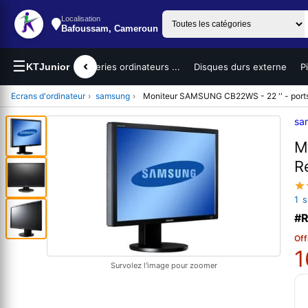
Localisation
Bafoussam, Cameroun
☰
teurs portables
KTJunior
Batteries ordinateurs ...
Disques durs externe
P
Ecrans d'ordinateur
›
samsung
›
Moniteur SAMSUNG CB22WS - 22 '' - ports 
sa
M
R
1 
#R
Off
1
Survolez l'image pour zoomer