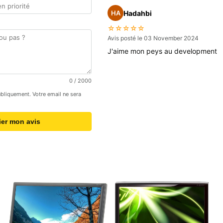
Hadahbi
HA
☆☆☆☆☆
Avis posté le 03 November 2024
J'aime mon peys au development
0
/ 2000
publiquement. Votre email ne sera
ier mon avis