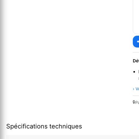
Dé
› V
🔒
P
Spécifications techniques