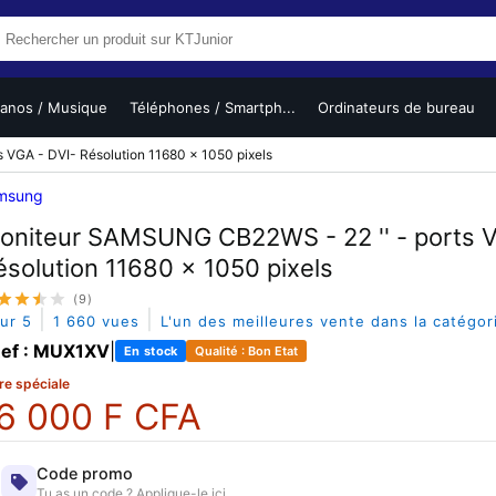
ianos / Musique
Téléphones / Smartph...
Ordinateurs de bureau
VGA - DVI- Résolution 11680 x 1050 pixels
msung
oniteur SAMSUNG CB22WS - 22 '' - ports V
ésolution 11680 x 1050 pixels
(9)
|
|
sur 5
1 660 vues
L'un des meilleures vente dans la catégo
ef : MUX1XV
|
En stock
Qualité : Bon Etat
re spéciale
6 000 F CFA
Code promo
Tu as un code ? Applique-le ici