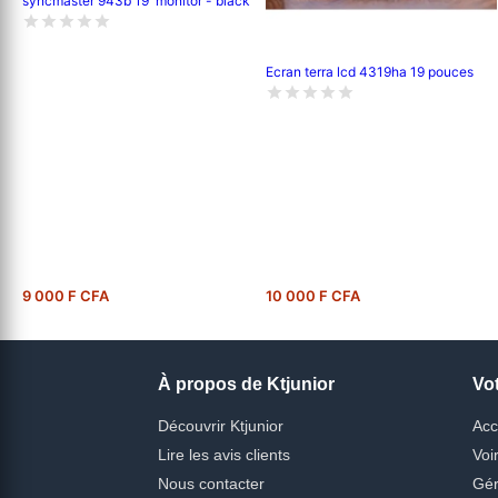
syncmaster 943b 19''monitor - black
Ecran terra lcd 4319ha 19 pouces
9 000 F CFA
10 000 F CFA
À propos de Ktjunior
Vo
Découvrir Ktjunior
Acc
Lire les avis clients
Voi
Nous contacter
Gér