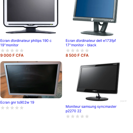
Ecran d’ordinateur philips 190 c
Ecran d’ordinateur dell e173fpf
19''monitor
17''monitor - black
9 000 F CFA
8 500 F CFA
Ecran gnr ts902w 19
Moniteur samsung syncmaster
p2270 22