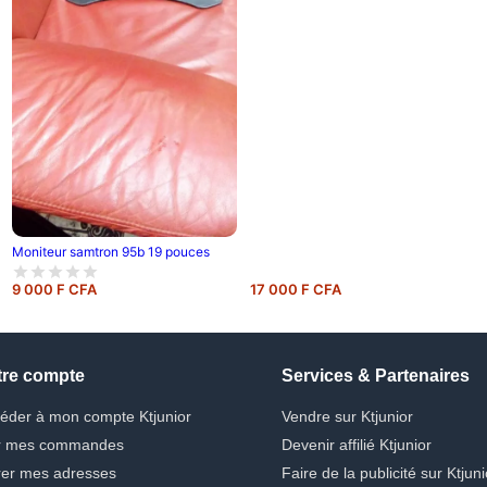
Moniteur samtron 95b 19 pouces
9 000 F CFA
17 000 F CFA
tre compte
Services & Partenaires
éder à mon compte Ktjunior
Vendre sur Ktjunior
r mes commandes
Devenir affilié Ktjunior
er mes adresses
Faire de la publicité sur Ktjuni