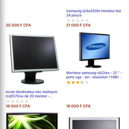
Samsung s24a300bl moniteur led
24 pouce
20 000 F CFA
21 000 F CFA
Moniteur samsung cb22ws - 22 '' -
ports vga - dvi- résolution 11680 x
1050 pixels
ecran d’ordinateur nec multisync
lcd2070nx-bk 20 monitor -
black/silver
16 000 F CFA
16 000 F CFA