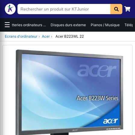
☰
es
Batteries ordinateurs ...
Disques durs externe
Pianos / Musique
Téléph
Ecrans d'ordinateur
›
Acer
›
Acer B223WL 22