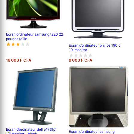
Ecran ordinateur samsung t220 22
pouces taille
Ecran d’ordinateur philips 190 c
19''monitor
16 000 F CFA
9 000 F CFA
Ecran d’ordinateur dell e173fpf
Ecran d’ordinateur samsung
17''monitor - black