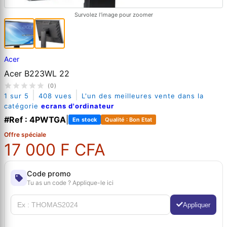
Survolez l'image pour zoomer
Acer
Acer B223WL 22
(0)
|
|
1 sur 5
408 vues
L'un des meilleures vente dans la
catégorie
ecrans d'ordinateur
#Ref : 4PWTGA
|
En stock
Qualité : Bon Etat
Offre spéciale
17 000 F CFA
Code promo
Tu as un code ? Applique-le ici
Appliquer