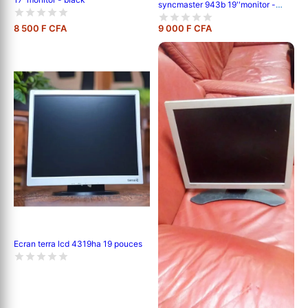
syncmaster 943b 19''monitor -
black
8 500 F CFA
9 000 F CFA
Ecran terra lcd 4319ha 19 pouces