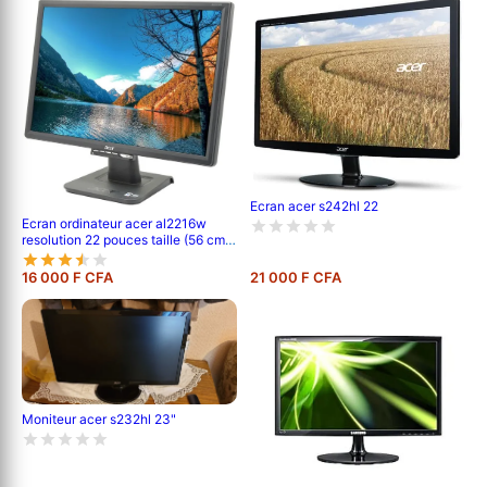
Ecran acer s242hl 22
Ecran ordinateur acer al2216w
resolution 22 pouces taille (56 cm)
1680 x 1050 pixels vga
16 000 F CFA
21 000 F CFA
Moniteur acer s232hl 23"