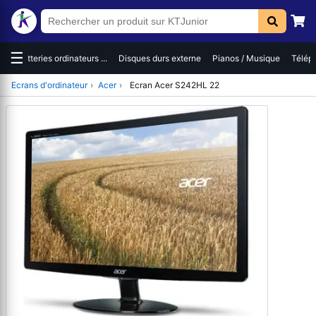
☰
es
Batteries ordinateurs ...
Disques durs externe
Pianos / Musique
Téléph
Ecrans d'ordinateur
›
Acer
›
Ecran Acer S242HL 22