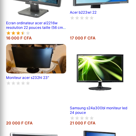
Acer b223wl 22
Ecran ordinateur acer al2216w
resolution 22 pouces taille (56 cm)
1680 x 1050 pixels vga
16 000 F CFA
17 000 F CFA
Moniteur acer s232hl 23"
Samsung s24a300bl moniteur led
24 pouce
20 000 F CFA
21 000 F CFA