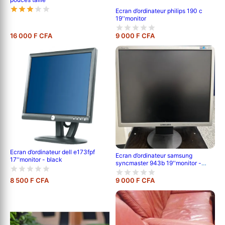
Ecran d’ordinateur philips 190 c
19''monitor
16 000 F CFA
9 000 F CFA
Ecran d’ordinateur dell e173fpf
Ecran d’ordinateur samsung
17''monitor - black
syncmaster 943b 19''monitor -
black
8 500 F CFA
9 000 F CFA