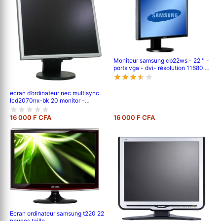
Moniteur samsung cb22ws - 22 '' -
ports vga - dvi- résolution 11680 x
1050 pixels
ecran d’ordinateur nec multisync
lcd2070nx-bk 20 monitor -
black/silver
16 000 F CFA
16 000 F CFA
Ecran ordinateur samsung t220 22
pouces taille