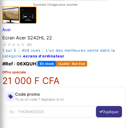
Survolez l'image pour zoomer
Acer
Ecran Acer S242HL 22
(0)
|
|
1 sur 5
404 vues
L'un des meilleures vente dans la
catégorie
ecrans d'ordinateur
#Ref : 06XQUH
|
En stock
Qualité : Bon Etat
Offre spéciale
21 000 F CFA
Code promo
Tu as un code ? Applique-le ici
Appliquer