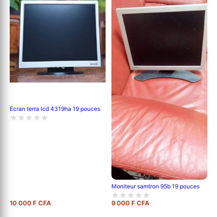
Ecran terra lcd 4319ha 19 pouces
Moniteur samtron 95b 19 pouces
10 000 F CFA
9 000 F CFA