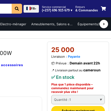
Service commercial
Retours
FR
▾
(+237) 696 915 679 ▾
& Commandes
Electro-ménager
Ameublements, Salons e...
Équipements/Mobilier 
25 000
3500W
Livraison :
Payante
Demain avant 22h
📦 Prévue :
e
accessoires
cameroun
📍 Livraison partout au
✅ En stock
Plus que 1 pièce disponible –
commandez
maintenant
pour
recevoir plus vite !
Quantité :
1
Acheter maintenant