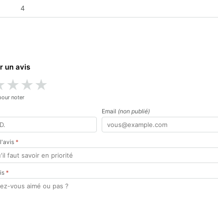
4
r un avis
★
★
★
★
pour noter
Email
(non publié)
 l'avis
*
vis
*