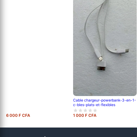
Cable chargeur-powerbank-3-en-1-
c-bles-plats-et-flexibles
6 000 F CFA
1 000 F CFA