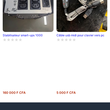
Câble usb midi pour clavier vers pc
Stabilisateur smart-ups 1000
160 000 F CFA
5 000 F CFA