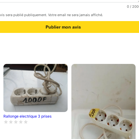
0
/ 200
avis sera publié publiquement. Votre email ne sera jamais affiché.
Publier mon avis
Rallonge electrique 3 prises