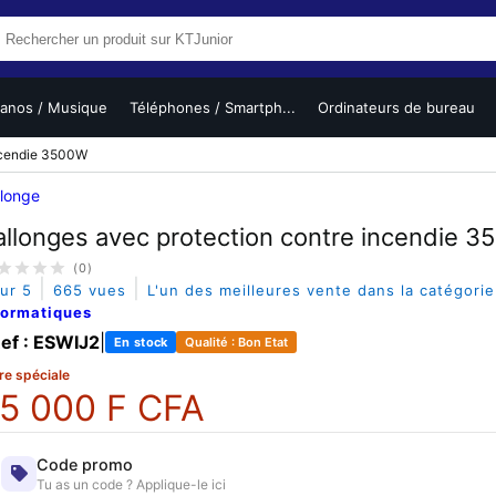
ianos / Musique
Téléphones / Smartph...
Ordinateurs de bureau
incendie 3500W
llonge
allonges avec protection contre incendie 
(0)
|
|
sur 5
665 vues
L'un des meilleures vente dans la catégori
formatiques
ef : ESWIJ2
|
En stock
Qualité : Bon Etat
re spéciale
5 000 F CFA
Code promo
Tu as un code ? Applique-le ici