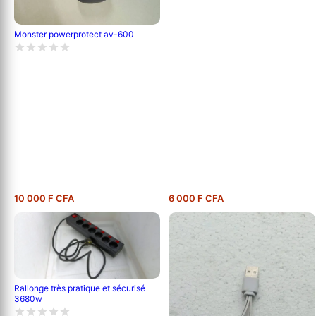
Monster powerprotect av-600
10 000 F CFA
6 000 F CFA
Rallonge très pratique et sécurisé
3680w