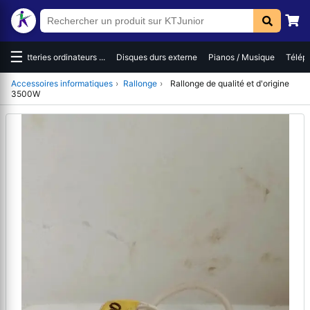
☰
es
Batteries ordinateurs ...
Disques durs externe
Pianos / Musique
Téléph
Accessoires informatiques
›
Rallonge
›
Rallonge de qualité et d'origine
3500W