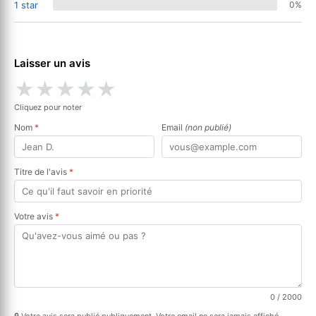
1 star
0%
Laisser un avis
★
★
★
★
★
Cliquez pour noter
Nom
*
Email
(non publié)
Titre de l'avis
*
Votre avis
*
0
/ 2000
🔒 Votre avis sera publié publiquement. Votre email ne sera jamais affiché.