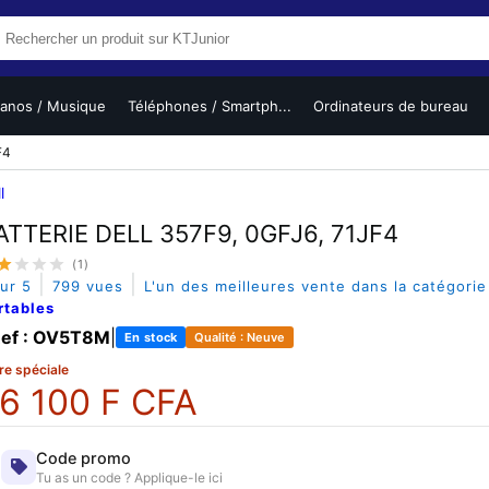
ianos / Musique
Téléphones / Smartph...
Ordinateurs de bureau
F4
l
ATTERIE DELL 357F9, 0GFJ6, 71JF4
(1)
|
|
sur 5
799 vues
L'un des meilleures vente dans la catégori
rtables
ef : OV5T8M
|
En stock
Qualité : Neuve
re spéciale
6 100 F CFA
Code promo
Tu as un code ? Applique-le ici