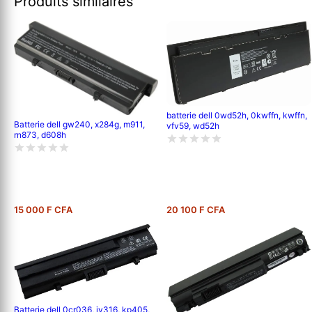
Produits similaires
batterie dell 0wd52h, 0kwffn, kwffn,
Batterie dell gw240, x284g, m911,
vfv59, wd52h
rn873, d608h
15 000 F CFA
20 100 F CFA
Batterie dell 0cr036, jy316, kp405,