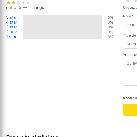
out of 5 — 1 ratings
Cliquez 
Nom
*
5 star
0%
4 star
0%
3 star
0%
2 star
0%
Titre de
1 star
0%
Votre a
🔒 Votre 