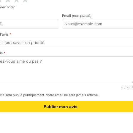
pour noter
Email
(non publié)
 l'avis
*
vis
*
0
/ 200
avis sera publié publiquement. Votre email ne sera jamais affiché.
Publier mon avis