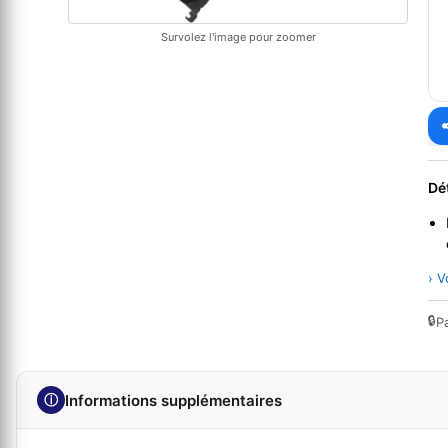
Survolez l'image pour zoomer
Dé
› V
🔒
P
ⓘ
Informations supplémentaires