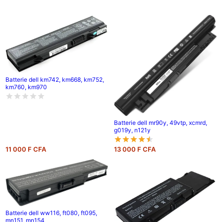
Batterie dell km742, km668, km752,
km760, km970
Batterie dell mr90y, 49vtp, xcmrd,
g019y, n121y
11 000 F CFA
13 000 F CFA
Batterie dell ww116, ft080, ft095,
mn151, mn154