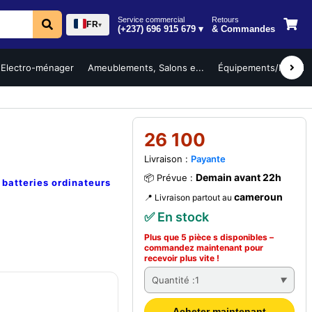
Service commercial
Retours
FR
▾
(+237) 696 915 679 ▾
& Commandes
Electro-ménager
Ameublements, Salons e...
Équipements/Mobilier 
26 100
Livraison :
Payante
Demain avant 22h
📦 Prévue :
e
batteries ordinateurs
cameroun
📍 Livraison partout au
✅ En stock
Plus que 5 pièce s disponibles –
commandez
maintenant
pour
recevoir plus vite !
Quantité :
1
Acheter maintenant