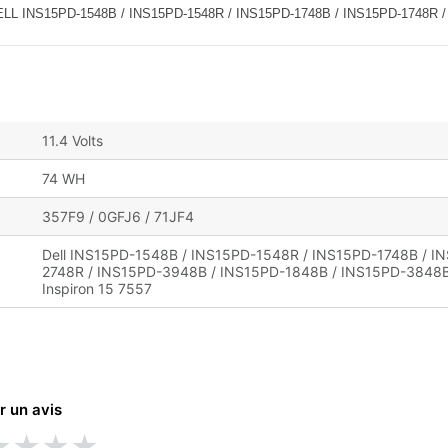
NS15PD-1548B / INS15PD-1548R / INS15PD-1748B / INS15PD-1748R / 
11.4 Volts
74 WH
357F9 / 0GFJ6 / 71JF4
Dell INS15PD-1548B / INS15PD-1548R / INS15PD-1748B / I
2748R / INS15PD-3948B / INS15PD-1848B / INS15PD-3848B / 
Inspiron 15 7557
r un avis
★
★
★
★