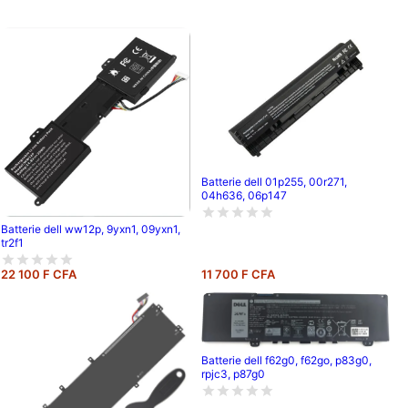
Batterie dell 01p255, 00r271,
04h636, 06p147
Batterie dell ww12p, 9yxn1, 09yxn1,
tr2f1
22 100 F CFA
11 700 F CFA
Batterie dell f62g0, f62go, p83g0,
rpjc3, p87g0