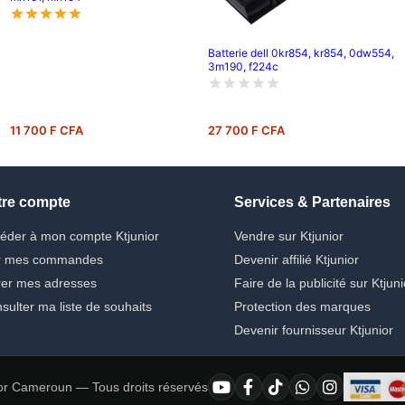
Batterie dell 0kr854, kr854, 0dw554,
3m190, f224c
11 700 F CFA
27 700 F CFA
tre compte
Services & Partenaires
éder à mon compte Ktjunior
Vendre sur Ktjunior
r mes commandes
Devenir affilié Ktjunior
er mes adresses
Faire de la publicité sur Ktjuni
sulter ma liste de souhaits
Protection des marques
Devenir fournisseur Ktjunior
or Cameroun — Tous droits réservés