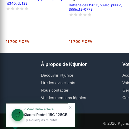
nt340, du128
Batterie dell t561c, p891c, p886c,
t555c,12-0773
11 700 F CFA
11 700 F CFA
À propos de Ktjunior
Vo
Découvrir Ktjunior
Acc
Lire les avis clients
Voi
Nous contacter
Gér
Voir les mentions légales
Con
✕
✅ Vient d'être acheté
🛒
Xiaomi Redmi 15C 128GB
Il y a quelques minutes
© 2026 Ktjuni